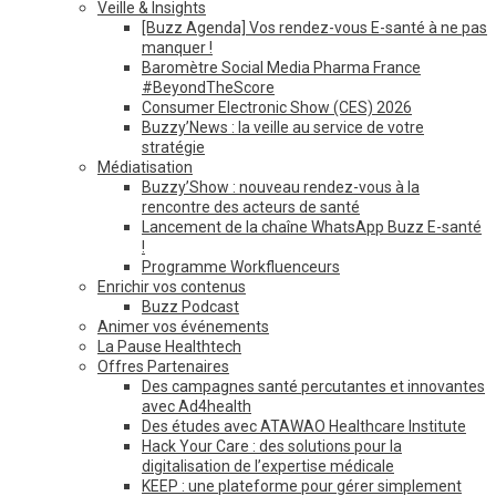
Veille & Insights
[Buzz Agenda] Vos rendez-vous E-santé à ne pas
manquer !
Baromètre Social Media Pharma France
#BeyondTheScore
Consumer Electronic Show (CES) 2026
Buzzy’News : la veille au service de votre
stratégie
Médiatisation
Buzzy’Show : nouveau rendez-vous à la
rencontre des acteurs de santé
Lancement de la chaîne WhatsApp Buzz E-santé
!
Programme Workfluenceurs
Enrichir vos contenus
Buzz Podcast
Animer vos événements
La Pause Healthtech
Offres Partenaires
Des campagnes santé percutantes et innovantes
avec Ad4health
Des études avec ATAWAO Healthcare Institute
Hack Your Care : des solutions pour la
digitalisation de l’expertise médicale
KEEP : une plateforme pour gérer simplement