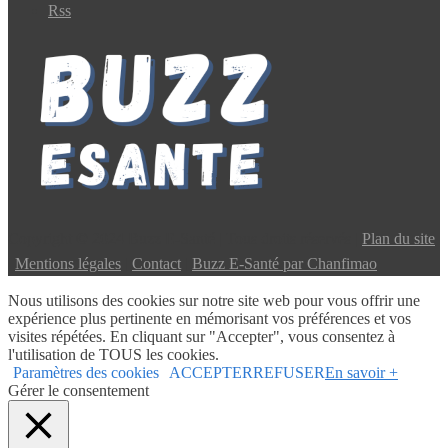
Rss
Copyright © 2024 Buzz E-Santé | Tous droits réservés |
Plan du site
|
Mentions légales
|
Contact
|
Buzz E-Santé par Chanfimao
Nous utilisons des cookies sur notre site web pour vous offrir une
expérience plus pertinente en mémorisant vos préférences et vos
visites répétées. En cliquant sur "Accepter", vous consentez à
l'utilisation de TOUS les cookies.
Paramètres des cookies
ACCEPTER
REFUSER
En savoir +
Gérer le consentement