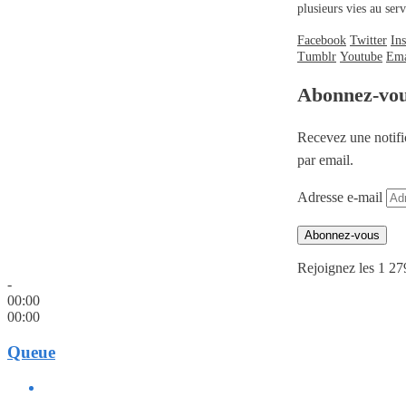
plusieurs vies au se
Facebook
Twitter
In
Tumblr
Youtube
Ema
Abonnez-vo
Recevez une notifi
par email.
Adresse e-mail
Abonnez-vous
Rejoignez les 1 27
-
00:00
00:00
Queue