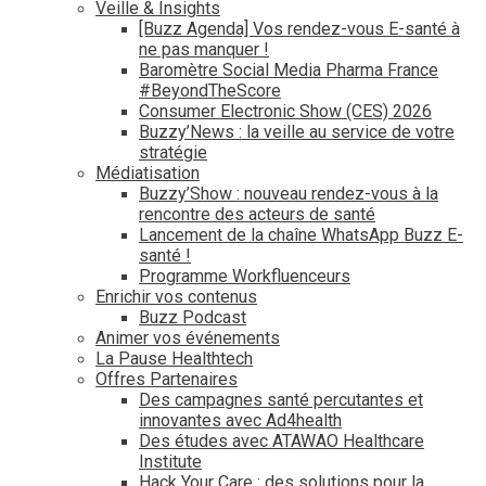
Veille & Insights
[Buzz Agenda] Vos rendez-vous E-santé à
ne pas manquer !
Baromètre Social Media Pharma France
#BeyondTheScore
Consumer Electronic Show (CES) 2026
Buzzy’News : la veille au service de votre
stratégie
Médiatisation
Buzzy’Show : nouveau rendez-vous à la
rencontre des acteurs de santé
Lancement de la chaîne WhatsApp Buzz E-
santé !
Programme Workfluenceurs
Enrichir vos contenus
Buzz Podcast
Animer vos événements
La Pause Healthtech
Offres Partenaires
Des campagnes santé percutantes et
innovantes avec Ad4health
Des études avec ATAWAO Healthcare
Institute
Hack Your Care : des solutions pour la