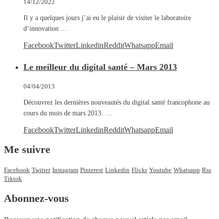
14/12/2022
Il y a quelques jours j’ai eu le plaisir de visiter le laboratoire
d’innovation …
Facebook
Twitter
Linkedin
Reddit
Whatsapp
Email
Le meilleur du digital santé – Mars 2013
04/04/2013
Découvrez les dernières nouveautés du digital santé francophone au
cours du mois de mars 2013. …
Facebook
Twitter
Linkedin
Reddit
Whatsapp
Email
Me suivre
Facebook
Twitter
Instagram
Pinterest
Linkedin
Flickr
Youtube
Whatsapp
Rss
Tiktok
Abonnez-vous