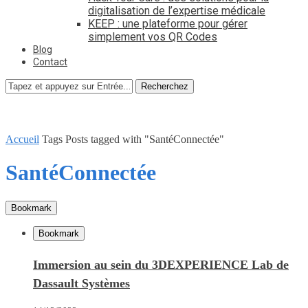
digitalisation de l’expertise médicale
KEEP : une plateforme pour gérer
simplement vos QR Codes
Blog
Contact
Recherchez
Accueil
Tags
Posts tagged with "SantéConnectée"
SantéConnectée
Bookmark
Bookmark
Immersion au sein du 3DEXPERIENCE Lab de
Dassault Systèmes