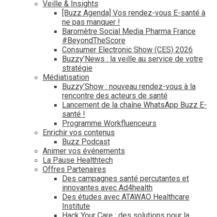
Veille & Insights
[Buzz Agenda] Vos rendez-vous E-santé à
ne pas manquer !
Baromètre Social Media Pharma France
#BeyondTheScore
Consumer Electronic Show (CES) 2026
Buzzy’News : la veille au service de votre
stratégie
Médiatisation
Buzzy’Show : nouveau rendez-vous à la
rencontre des acteurs de santé
Lancement de la chaîne WhatsApp Buzz E-
santé !
Programme Workfluenceurs
Enrichir vos contenus
Buzz Podcast
Animer vos événements
La Pause Healthtech
Offres Partenaires
Des campagnes santé percutantes et
innovantes avec Ad4health
Des études avec ATAWAO Healthcare
Institute
Hack Your Care : des solutions pour la