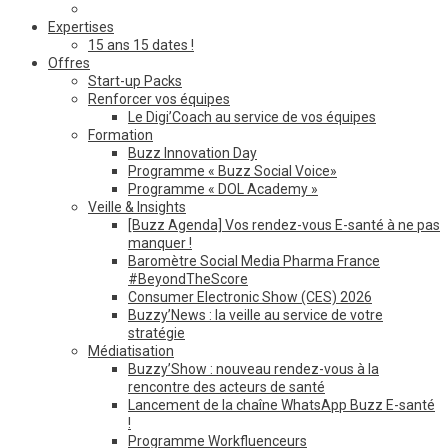
Expertises
15 ans 15 dates !
Offres
Start-up Packs
Renforcer vos équipes
Le Digi’Coach au service de vos équipes
Formation
Buzz Innovation Day
Programme « Buzz Social Voice»
Programme « DOL Academy »
Veille & Insights
[Buzz Agenda] Vos rendez-vous E-santé à ne pas
manquer !
Baromètre Social Media Pharma France
#BeyondTheScore
Consumer Electronic Show (CES) 2026
Buzzy’News : la veille au service de votre
stratégie
Médiatisation
Buzzy’Show : nouveau rendez-vous à la
rencontre des acteurs de santé
Lancement de la chaîne WhatsApp Buzz E-santé
!
Programme Workfluenceurs