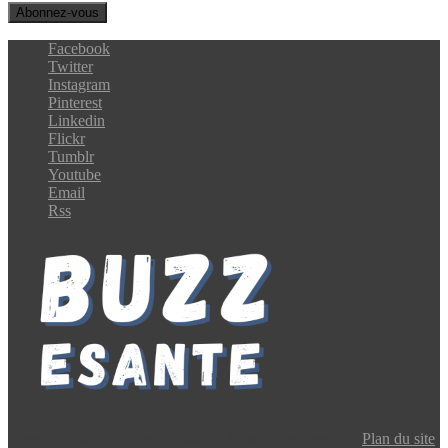
Facebook
Twitter
Instagram
Pinterest
Linkedin
Flickr
Tumblr
Youtube
Email
Rss
Copyright © 2024 Buzz E-Santé | Tous droits réservés |
Plan du site