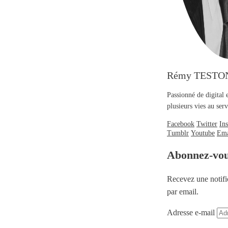
Rémy TESTO
Passionné de digital 
plusieurs vies au se
Facebook
Twitter
In
Tumblr
Youtube
Ema
Abonnez-vo
Recevez une notifi
par email.
Adresse e-mail