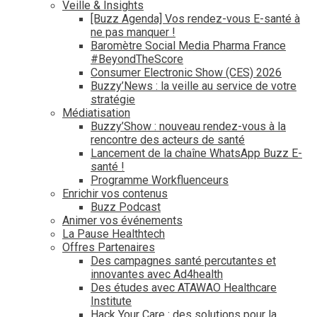
Veille & Insights
[Buzz Agenda] Vos rendez-vous E-santé à
ne pas manquer !
Baromètre Social Media Pharma France
#BeyondTheScore
Consumer Electronic Show (CES) 2026
Buzzy’News : la veille au service de votre
stratégie
Médiatisation
Buzzy’Show : nouveau rendez-vous à la
rencontre des acteurs de santé
Lancement de la chaîne WhatsApp Buzz E-
santé !
Programme Workfluenceurs
Enrichir vos contenus
Buzz Podcast
Animer vos événements
La Pause Healthtech
Offres Partenaires
Des campagnes santé percutantes et
innovantes avec Ad4health
Des études avec ATAWAO Healthcare
Institute
Hack Your Care : des solutions pour la