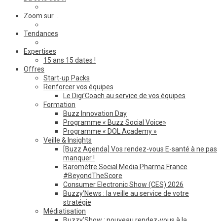
Zoom sur …
Tendances
Expertises
15 ans 15 dates !
Offres
Start-up Packs
Renforcer vos équipes
Le Digi’Coach au service de vos équipes
Formation
Buzz Innovation Day
Programme « Buzz Social Voice»
Programme « DOL Academy »
Veille & Insights
[Buzz Agenda] Vos rendez-vous E-santé à ne pas
manquer !
Baromètre Social Media Pharma France
#BeyondTheScore
Consumer Electronic Show (CES) 2026
Buzzy’News : la veille au service de votre
stratégie
Médiatisation
Buzzy’Show : nouveau rendez-vous à la