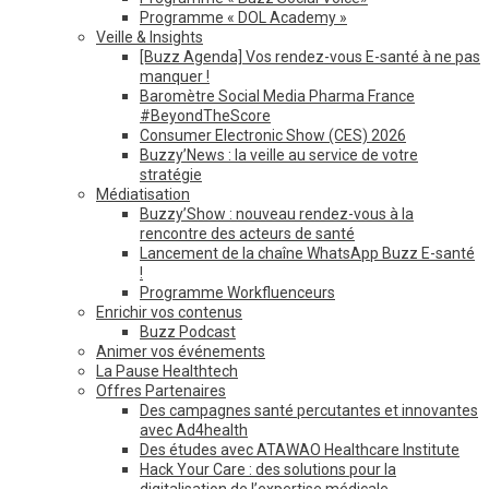
Programme « DOL Academy »
Veille & Insights
[Buzz Agenda] Vos rendez-vous E-santé à ne pas
manquer !
Baromètre Social Media Pharma France
#BeyondTheScore
Consumer Electronic Show (CES) 2026
Buzzy’News : la veille au service de votre
stratégie
Médiatisation
Buzzy’Show : nouveau rendez-vous à la
rencontre des acteurs de santé
Lancement de la chaîne WhatsApp Buzz E-santé
!
Programme Workfluenceurs
Enrichir vos contenus
Buzz Podcast
Animer vos événements
La Pause Healthtech
Offres Partenaires
Des campagnes santé percutantes et innovantes
avec Ad4health
Des études avec ATAWAO Healthcare Institute
Hack Your Care : des solutions pour la
digitalisation de l’expertise médicale