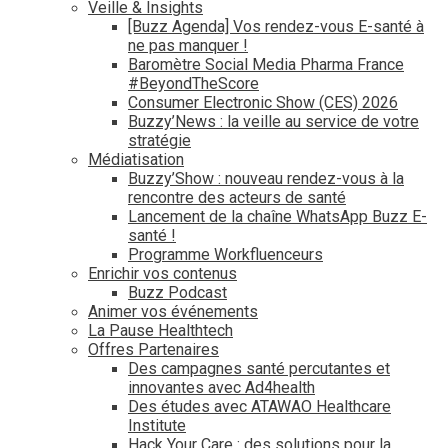
Veille & Insights
[Buzz Agenda] Vos rendez-vous E-santé à
ne pas manquer !
Baromètre Social Media Pharma France
#BeyondTheScore
Consumer Electronic Show (CES) 2026
Buzzy’News : la veille au service de votre
stratégie
Médiatisation
Buzzy’Show : nouveau rendez-vous à la
rencontre des acteurs de santé
Lancement de la chaîne WhatsApp Buzz E-
santé !
Programme Workfluenceurs
Enrichir vos contenus
Buzz Podcast
Animer vos événements
La Pause Healthtech
Offres Partenaires
Des campagnes santé percutantes et
innovantes avec Ad4health
Des études avec ATAWAO Healthcare
Institute
Hack Your Care : des solutions pour la