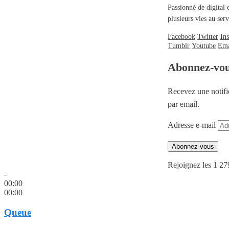
Passionné de digital 
plusieurs vies au se
Facebook
Twitter
In
Tumblr
Youtube
Ema
Abonnez-vo
Recevez une notifi
par email.
Adresse e-mail
Abonnez-vous
Rejoignez les 1 27
-
00:00
00:00
Queue