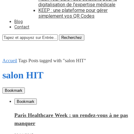
digitalisation de l’expertise médicale
KEEP : une plateforme pour gérer
simplement vos QR Codes
Blog
Contact
Recherchez
Accueil
Tags
Posts tagged with "salon HIT"
salon HIT
Bookmark
Bookmark
Paris Healthcare Week : un rendez-vous à ne pas
manquer