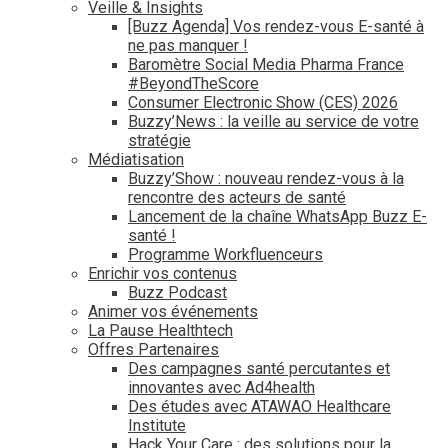
Veille & Insights
[Buzz Agenda] Vos rendez-vous E-santé à
ne pas manquer !
Baromètre Social Media Pharma France
#BeyondTheScore
Consumer Electronic Show (CES) 2026
Buzzy’News : la veille au service de votre
stratégie
Médiatisation
Buzzy’Show : nouveau rendez-vous à la
rencontre des acteurs de santé
Lancement de la chaîne WhatsApp Buzz E-
santé !
Programme Workfluenceurs
Enrichir vos contenus
Buzz Podcast
Animer vos événements
La Pause Healthtech
Offres Partenaires
Des campagnes santé percutantes et
innovantes avec Ad4health
Des études avec ATAWAO Healthcare
Institute
Hack Your Care : des solutions pour la