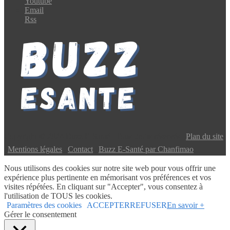
Youtube
Email
Rss
Copyright © 2024 Buzz E-Santé | Tous droits réservés |
Plan du site
|
Mentions légales
|
Contact
|
Buzz E-Santé par Chanfimao
Nous utilisons des cookies sur notre site web pour vous offrir une
expérience plus pertinente en mémorisant vos préférences et vos
visites répétées. En cliquant sur "Accepter", vous consentez à
l'utilisation de TOUS les cookies.
Paramètres des cookies
ACCEPTER
REFUSER
En savoir +
Gérer le consentement