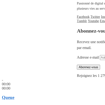
Passionné de digital 
plusieurs vies au se
Facebook
Twitter
In
Tumblr
Youtube
Ema
Abonnez-vo
Recevez une notifi
par email.
Adresse e-mail
Abonnez-vous
Rejoignez les 1 27
-
00:00
00:00
Queue