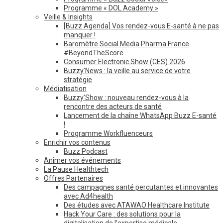
Programme « DOL Academy »
Veille & Insights
[Buzz Agenda] Vos rendez-vous E-santé à ne pas
manquer !
Baromètre Social Media Pharma France
#BeyondTheScore
Consumer Electronic Show (CES) 2026
Buzzy’News : la veille au service de votre
stratégie
Médiatisation
Buzzy’Show : nouveau rendez-vous à la
rencontre des acteurs de santé
Lancement de la chaîne WhatsApp Buzz E-santé
!
Programme Workfluenceurs
Enrichir vos contenus
Buzz Podcast
Animer vos événements
La Pause Healthtech
Offres Partenaires
Des campagnes santé percutantes et innovantes
avec Ad4health
Des études avec ATAWAO Healthcare Institute
Hack Your Care : des solutions pour la
digitalisation de l’expertise médicale