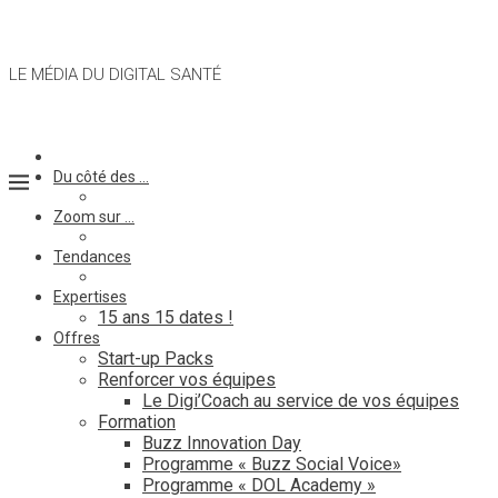
LE MÉDIA DU DIGITAL SANTÉ
Du côté des …
Zoom sur …
Tendances
Expertises
15 ans 15 dates !
Offres
Start-up Packs
Renforcer vos équipes
Le Digi’Coach au service de vos équipes
Formation
Buzz Innovation Day
Programme « Buzz Social Voice»
Programme « DOL Academy »