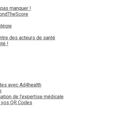
 pas manquer !
yondTheScore
atégie
ntre des acteurs de santé
té !
tes avec Ad4health
e
isation de l’expertise médicale
t vos QR Codes