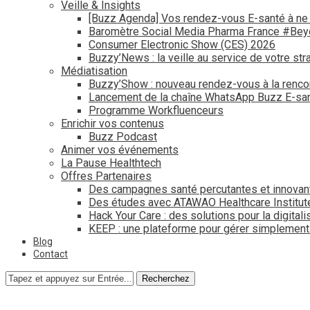
Veille & Insights
[Buzz Agenda] Vos rendez-vous E-santé à ne
Baromètre Social Media Pharma France #Be
Consumer Electronic Show (CES) 2026
Buzzy’News : la veille au service de votre str
Médiatisation
Buzzy’Show : nouveau rendez-vous à la renco
Lancement de la chaîne WhatsApp Buzz E-san
Programme Workfluenceurs
Enrichir vos contenus
Buzz Podcast
Animer vos événements
La Pause Healthtech
Offres Partenaires
Des campagnes santé percutantes et innovan
Des études avec ATAWAO Healthcare Institut
Hack Your Care : des solutions pour la digital
KEEP : une plateforme pour gérer simplemen
Blog
Contact
Recherchez