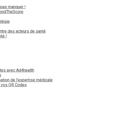
 pas manquer !
yondTheScore
atégie
ntre des acteurs de santé
té !
tes avec Ad4health
e
isation de l’expertise médicale
t vos QR Codes