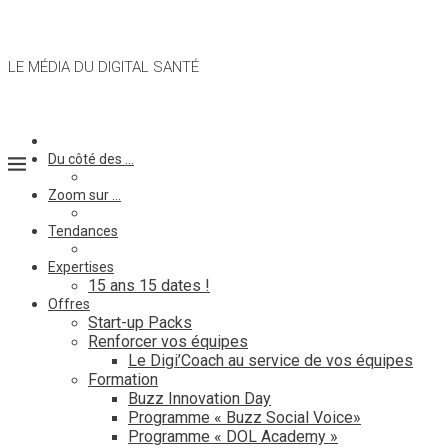
LE MÉDIA DU DIGITAL SANTÉ
Du côté des …
Zoom sur …
Tendances
Expertises
15 ans 15 dates !
Offres
Start-up Packs
Renforcer vos équipes
Le Digi’Coach au service de vos équipes
Formation
Buzz Innovation Day
Programme « Buzz Social Voice»
Programme « DOL Academy »