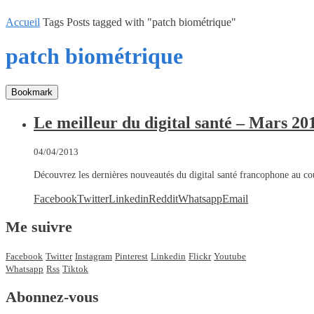
Accueil
Tags
Posts tagged with "patch biométrique"
patch biométrique
Bookmark
Le meilleur du digital santé – Mars 20
04/04/2013
Découvrez les dernières nouveautés du digital santé francophone au 
Facebook
Twitter
Linkedin
Reddit
Whatsapp
Email
Me suivre
Facebook
Twitter
Instagram
Pinterest
Linkedin
Flickr
Youtube
Whatsapp
Rss
Tiktok
Abonnez-vous