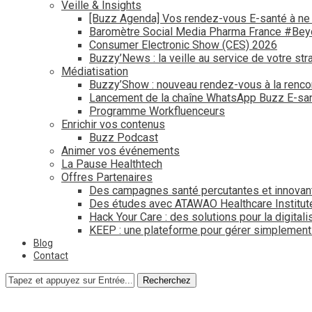
Veille & Insights
[Buzz Agenda] Vos rendez-vous E-santé à ne
Baromètre Social Media Pharma France #Be
Consumer Electronic Show (CES) 2026
Buzzy’News : la veille au service de votre str
Médiatisation
Buzzy’Show : nouveau rendez-vous à la renco
Lancement de la chaîne WhatsApp Buzz E-san
Programme Workfluenceurs
Enrichir vos contenus
Buzz Podcast
Animer vos événements
La Pause Healthtech
Offres Partenaires
Des campagnes santé percutantes et innovan
Des études avec ATAWAO Healthcare Institut
Hack Your Care : des solutions pour la digital
KEEP : une plateforme pour gérer simplemen
Blog
Contact
Recherchez