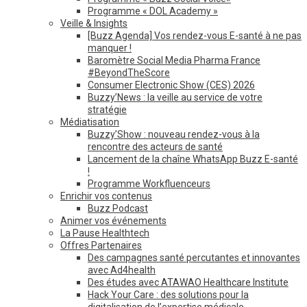
Programme « DOL Academy »
Veille & Insights
[Buzz Agenda] Vos rendez-vous E-santé à ne pas
manquer !
Baromètre Social Media Pharma France
#BeyondTheScore
Consumer Electronic Show (CES) 2026
Buzzy’News : la veille au service de votre
stratégie
Médiatisation
Buzzy’Show : nouveau rendez-vous à la
rencontre des acteurs de santé
Lancement de la chaîne WhatsApp Buzz E-santé
!
Programme Workfluenceurs
Enrichir vos contenus
Buzz Podcast
Animer vos événements
La Pause Healthtech
Offres Partenaires
Des campagnes santé percutantes et innovantes
avec Ad4health
Des études avec ATAWAO Healthcare Institute
Hack Your Care : des solutions pour la
digitalisation de l’expertise médicale