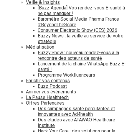
Veille & Insights
[Buzz Agenda] Vos rendez-vous E-santé à
ne pas manquer !
Baromètre Social Media Pharma France
#BeyondTheScore
Consumer Electronic Show (CES) 2026
Buzzy’News : la veille au service de votre
stratégie
Médiatisation
Buzzy’Show : nouveau rendez-vous à la
rencontre des acteurs de santé
Lancement de la chaîne WhatsApp Buzz E-
santé !
Programme Workfluenceurs
Enrichir vos contenus
Buzz Podcast
Animer vos événements
La Pause Healthtech
Offres Partenaires
Des campagnes santé percutantes et
innovantes avec Ad4health
Des études avec ATAWAO Healthcare
Institute
Hack Your Care : des solutions pour la