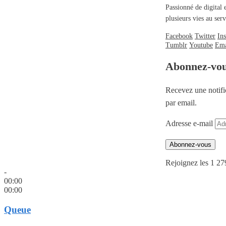
Passionné de digital 
plusieurs vies au se
Facebook
Twitter
In
Tumblr
Youtube
Ema
Abonnez-vo
Recevez une notifi
par email.
Adresse e-mail
Abonnez-vous
Rejoignez les 1 27
-
00:00
00:00
Queue