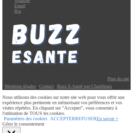
Youtube
Email
Rss
Copyright © 2024 Buzz E-Santé | Tous droits réservés |
Plan du site
|
Mentions légales
|
Contact
|
Buzz E-Santé par Chanfimao
Nous utilisons des cookies sur notre site web pour vous offrir une
expérience plus pertinente en mémorisant vos préférences et vos
visites répétées. En cliquant sur "Accepter", vous consentez à
l'utilisation de TOUS les cookies.
Paramètres des cookies
ACCEPTER
REFUSER
En savoir +
Gérer le consentement