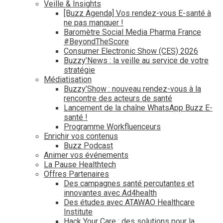
Veille & Insights
[Buzz Agenda] Vos rendez-vous E-santé à
ne pas manquer !
Baromètre Social Media Pharma France
#BeyondTheScore
Consumer Electronic Show (CES) 2026
Buzzy’News : la veille au service de votre
stratégie
Médiatisation
Buzzy’Show : nouveau rendez-vous à la
rencontre des acteurs de santé
Lancement de la chaîne WhatsApp Buzz E-
santé !
Programme Workfluenceurs
Enrichir vos contenus
Buzz Podcast
Animer vos événements
La Pause Healthtech
Offres Partenaires
Des campagnes santé percutantes et
innovantes avec Ad4health
Des études avec ATAWAO Healthcare
Institute
Hack Your Care : des solutions pour la