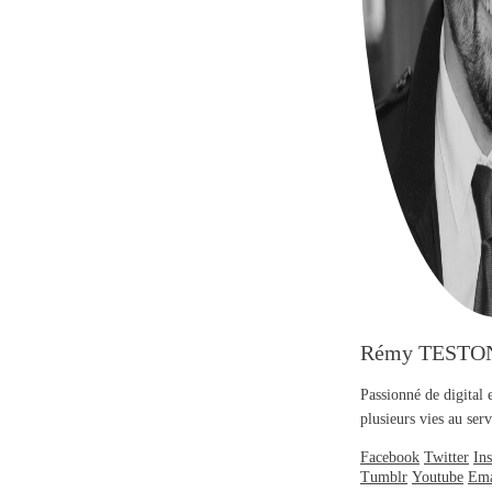
Rémy TESTO
Passionné de digital 
plusieurs vies au se
Facebook
Twitter
In
Tumblr
Youtube
Ema