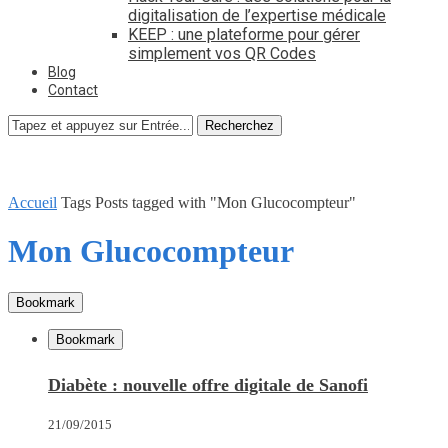
digitalisation de l’expertise médicale
KEEP : une plateforme pour gérer
simplement vos QR Codes
Blog
Contact
Recherchez
Accueil
Tags
Posts tagged with "Mon Glucocompteur"
Mon Glucocompteur
Bookmark
Bookmark
Diabète : nouvelle offre digitale de Sanofi
21/09/2015