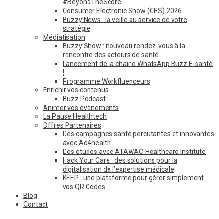
#BeyondTheScore
Consumer Electronic Show (CES) 2026
Buzzy’News : la veille au service de votre
stratégie
Médiatisation
Buzzy’Show : nouveau rendez-vous à la
rencontre des acteurs de santé
Lancement de la chaîne WhatsApp Buzz E-santé
!
Programme Workfluenceurs
Enrichir vos contenus
Buzz Podcast
Animer vos événements
La Pause Healthtech
Offres Partenaires
Des campagnes santé percutantes et innovantes
avec Ad4health
Des études avec ATAWAO Healthcare Institute
Hack Your Care : des solutions pour la
digitalisation de l’expertise médicale
KEEP : une plateforme pour gérer simplement
vos QR Codes
Blog
Contact