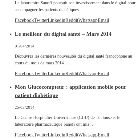
Le laboratoire Sanofi poursuit son investissement dans le digital pour
accompagner les patients diabétiques …
Facebook
Twitter
Linkedin
Reddit
Whatsapp
Email
Le meilleur du digital santé – Mars 2014
01/04/2014
Découvrez les dernières nouveautés du digital santé francophone au
cours du mois de mars 2014. …
Facebook
Twitter
Linkedin
Reddit
Whatsapp
Email
Mon Glucocompteur : application mobile pour
patient diabétique
25/03/2014
Le Centre Hospitalier Universitaire (CHU) de Toulouse et le
laboratoire pharmaceutique Sanofi ont mis …
Facebook
Twitter
Linkedin
Reddit
Whatsapp
Email