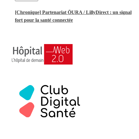
[Chronique] Partenariat ŌURA / LillyDirect : un signal
fort pour la santé connectée