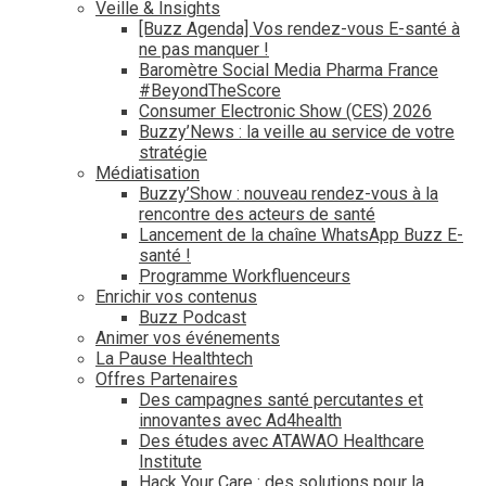
Veille & Insights
[Buzz Agenda] Vos rendez-vous E-santé à
ne pas manquer !
Baromètre Social Media Pharma France
#BeyondTheScore
Consumer Electronic Show (CES) 2026
Buzzy’News : la veille au service de votre
stratégie
Médiatisation
Buzzy’Show : nouveau rendez-vous à la
rencontre des acteurs de santé
Lancement de la chaîne WhatsApp Buzz E-
santé !
Programme Workfluenceurs
Enrichir vos contenus
Buzz Podcast
Animer vos événements
La Pause Healthtech
Offres Partenaires
Des campagnes santé percutantes et
innovantes avec Ad4health
Des études avec ATAWAO Healthcare
Institute
Hack Your Care : des solutions pour la