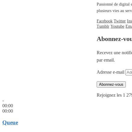
Passionné de digital 
plusieurs vies au se
Facebook
Twitter
In
Tumblr
Youtube
Ema
Abonnez-vo
Recevez une notifi
par email.
Adresse e-mail
Abonnez-vous
Rejoignez les 1 27
-
00:00
00:00
Queue