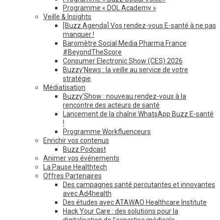
Programme « DOL Academy »
Veille & Insights
[Buzz Agenda] Vos rendez-vous E-santé à ne pas
manquer !
Baromètre Social Media Pharma France
#BeyondTheScore
Consumer Electronic Show (CES) 2026
Buzzy’News : la veille au service de votre
stratégie
Médiatisation
Buzzy’Show : nouveau rendez-vous à la
rencontre des acteurs de santé
Lancement de la chaîne WhatsApp Buzz E-santé
!
Programme Workfluenceurs
Enrichir vos contenus
Buzz Podcast
Animer vos événements
La Pause Healthtech
Offres Partenaires
Des campagnes santé percutantes et innovantes
avec Ad4health
Des études avec ATAWAO Healthcare Institute
Hack Your Care : des solutions pour la
digitalisation de l’expertise médicale