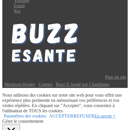
Youtube
Email
Rss
Copyright © 2024 Buzz E-Santé | Tous droits réservés |
Plan du site
|
Mentions légales
|
Contact
|
Buzz E-Santé par Chanfimao
Nous utilisons des cookies sur notre site web pour vous offrir une
expérience plus pertinente en mémorisant vos préférences et vos
visites répétées. En cliquant sur "Accepter", vous consentez à
l'utilisation de TOUS les cookies.
Paramètres des cookies
ACCEPTER
REFUSER
En savoir +
Gérer le consentement