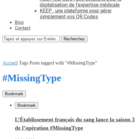
digitalisation de l’expertise médicale
KEEP : une plateforme pour gérer
simplement vos QR Codes
Blog
Contact
Recherchez
Accueil
Tags
Posts tagged with "#MissingType"
#MissingType
Bookmark
Bookmark
L’Établissement français du sang lance la saison 3
de l’opération #MissingType