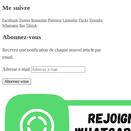
Me suivre
Facebook
Twitter
Instagram
Pinterest
Linkedin
Flickr
Youtube
Whatsapp
Rss
Tiktok
Abonnez-vous
Recevez une notification de chaque nouvel article par
email.
Adresse e-mail
Abonnez-vous