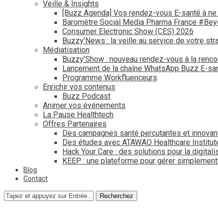
Veille & Insights
[Buzz Agenda] Vos rendez-vous E-santé à ne
Baromètre Social Media Pharma France #Be
Consumer Electronic Show (CES) 2026
Buzzy’News : la veille au service de votre str
Médiatisation
Buzzy’Show : nouveau rendez-vous à la renco
Lancement de la chaîne WhatsApp Buzz E-san
Programme Workfluenceurs
Enrichir vos contenus
Buzz Podcast
Animer vos événements
La Pause Healthtech
Offres Partenaires
Des campagnes santé percutantes et innovan
Des études avec ATAWAO Healthcare Institut
Hack Your Care : des solutions pour la digital
KEEP : une plateforme pour gérer simplemen
Blog
Contact
Recherchez