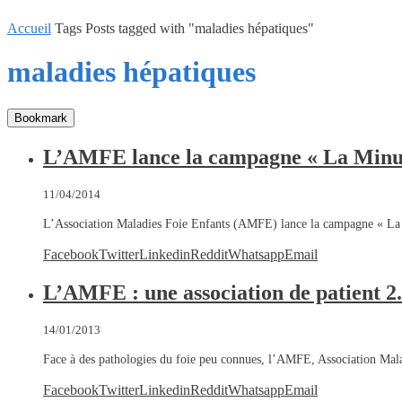
Accueil
Tags
Posts tagged with "maladies hépatiques"
maladies hépatiques
Bookmark
L’AMFE lance la campagne « La Minut
11/04/2014
L’Association Maladies Foie Enfants (AMFE) lance la campagne « La
Facebook
Twitter
Linkedin
Reddit
Whatsapp
Email
L’AMFE : une association de patient 2
14/01/2013
Face à des pathologies du foie peu connues, l’AMFE, Association Mala
Facebook
Twitter
Linkedin
Reddit
Whatsapp
Email