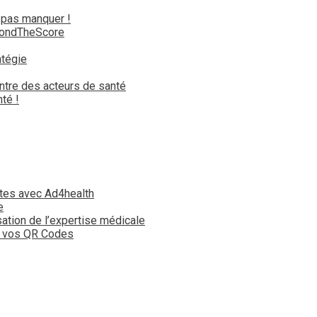
 pas manquer !
yondTheScore
atégie
ntre des acteurs de santé
té !
tes avec Ad4health
e
isation de l’expertise médicale
t vos QR Codes