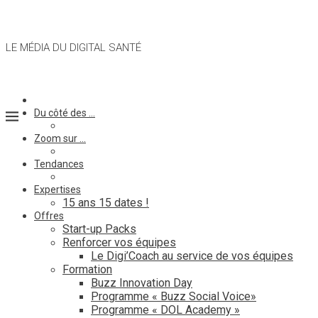
LE MÉDIA DU DIGITAL SANTÉ
Du côté des …
Zoom sur …
Tendances
Expertises
15 ans 15 dates !
Offres
Start-up Packs
Renforcer vos équipes
Le Digi’Coach au service de vos équipes
Formation
Buzz Innovation Day
Programme « Buzz Social Voice»
Programme « DOL Academy »