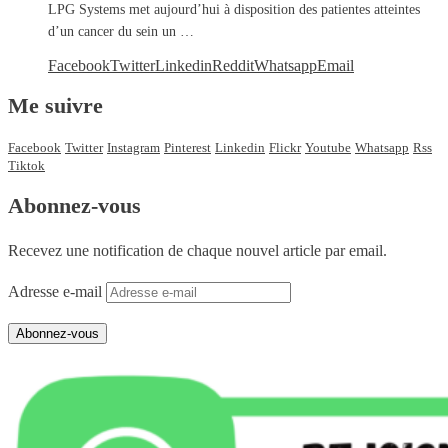
LPG Systems met aujourd’hui à disposition des patientes atteintes
d’un cancer du sein un …
Facebook
Twitter
Linkedin
Reddit
Whatsapp
Email
Me suivre
Facebook
Twitter
Instagram
Pinterest
Linkedin
Flickr
Youtube
Whatsapp
Rss
Tiktok
Abonnez-vous
Recevez une notification de chaque nouvel article par email.
Adresse e-mail
Abonnez-vous