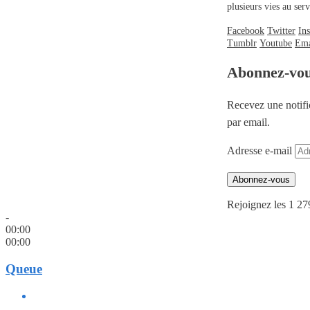
plusieurs vies au se
Facebook
Twitter
In
Tumblr
Youtube
Ema
Abonnez-vo
Recevez une notifi
par email.
Adresse e-mail
Abonnez-vous
Rejoignez les 1 27
-
00:00
00:00
Queue