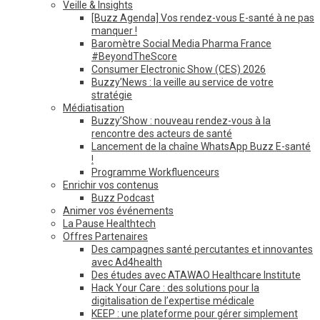
Veille & Insights
[Buzz Agenda] Vos rendez-vous E-santé à ne pas
manquer !
Baromètre Social Media Pharma France
#BeyondTheScore
Consumer Electronic Show (CES) 2026
Buzzy’News : la veille au service de votre
stratégie
Médiatisation
Buzzy’Show : nouveau rendez-vous à la
rencontre des acteurs de santé
Lancement de la chaîne WhatsApp Buzz E-santé
!
Programme Workfluenceurs
Enrichir vos contenus
Buzz Podcast
Animer vos événements
La Pause Healthtech
Offres Partenaires
Des campagnes santé percutantes et innovantes
avec Ad4health
Des études avec ATAWAO Healthcare Institute
Hack Your Care : des solutions pour la
digitalisation de l’expertise médicale
KEEP : une plateforme pour gérer simplement