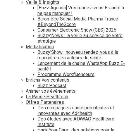
Veille & Insights
[Buzz Agenda] Vos rendez-vous E-santé à
ne pas manquer !
Baromètre Social Media Pharma France
#BeyondTheScore
Consumer Electronic Show (CES) 2026
Buzzy’News : la veille au service de votre
stratégie
Médiatisation
Buzzy’Show : nouveau rendez-vous à la
rencontre des acteurs de santé
Lancement de la chaîne WhatsApp Buzz E-
santé !
Programme Workfluenceurs
Enrichir vos contenus
Buzz Podcast
Animer vos événements
La Pause Healthtech
Offres Partenaires
Des campagnes santé percutantes et
innovantes avec Ad4health
Des études avec ATAWAO Healthcare
Institute
Hack Your Care : des solutions pour la