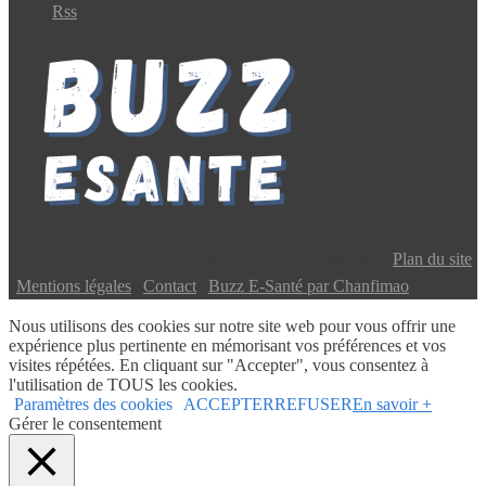
Rss
Copyright © 2024 Buzz E-Santé | Tous droits réservés |
Plan du site
|
Mentions légales
|
Contact
|
Buzz E-Santé par Chanfimao
Nous utilisons des cookies sur notre site web pour vous offrir une
expérience plus pertinente en mémorisant vos préférences et vos
visites répétées. En cliquant sur "Accepter", vous consentez à
l'utilisation de TOUS les cookies.
Paramètres des cookies
ACCEPTER
REFUSER
En savoir +
Gérer le consentement