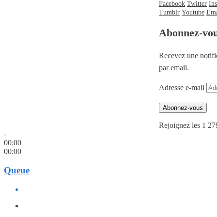
Facebook
Twitter
In
Tumblr
Youtube
Ema
Abonnez-vo
Recevez une notifi
par email.
Adresse e-mail
Abonnez-vous
Rejoignez les 1 27
-
00:00
00:00
Queue