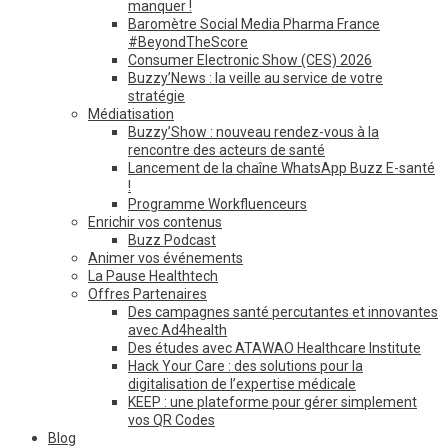
manquer !
Baromètre Social Media Pharma France
#BeyondTheScore
Consumer Electronic Show (CES) 2026
Buzzy’News : la veille au service de votre
stratégie
Médiatisation
Buzzy’Show : nouveau rendez-vous à la
rencontre des acteurs de santé
Lancement de la chaîne WhatsApp Buzz E-santé
!
Programme Workfluenceurs
Enrichir vos contenus
Buzz Podcast
Animer vos événements
La Pause Healthtech
Offres Partenaires
Des campagnes santé percutantes et innovantes
avec Ad4health
Des études avec ATAWAO Healthcare Institute
Hack Your Care : des solutions pour la
digitalisation de l’expertise médicale
KEEP : une plateforme pour gérer simplement
vos QR Codes
Blog