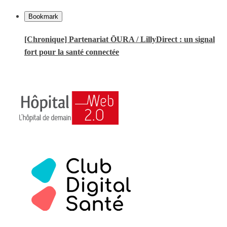
Bookmark
[Chronique] Partenariat ŌURA / LillyDirect : un signal
fort pour la santé connectée