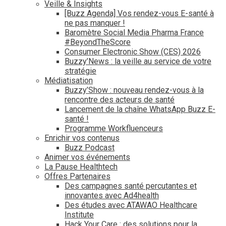
Veille & Insights
[Buzz Agenda] Vos rendez-vous E-santé à
ne pas manquer !
Baromètre Social Media Pharma France
#BeyondTheScore
Consumer Electronic Show (CES) 2026
Buzzy’News : la veille au service de votre
stratégie
Médiatisation
Buzzy’Show : nouveau rendez-vous à la
rencontre des acteurs de santé
Lancement de la chaîne WhatsApp Buzz E-
santé !
Programme Workfluenceurs
Enrichir vos contenus
Buzz Podcast
Animer vos événements
La Pause Healthtech
Offres Partenaires
Des campagnes santé percutantes et
innovantes avec Ad4health
Des études avec ATAWAO Healthcare
Institute
Hack Your Care : des solutions pour la