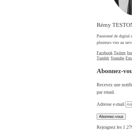
Rémy TESTO
Passionné de digital 
plusieurs vies au se
Facebook
Twitter
In
Tumblr
Youtube
Ema
Abonnez-vo
Recevez une notifi
par email.
Adresse e-mail
Abonnez-vous
Rejoignez les 1 27