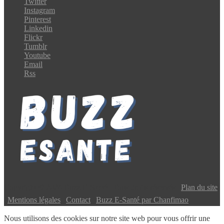
Twitter
Instagram
Pinterest
Linkedin
Flickr
Tumblr
Youtube
Email
Rss
Copyright © 2024 Buzz E-Santé | Tous droits réservés |
Plan du site
|
Mentions légales
|
Contact
|
Buzz E-Santé par Chanfimao
Nous utilisons des cookies sur notre site web pour vous offrir une