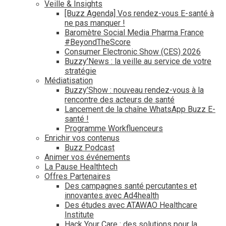
Veille & Insights
[Buzz Agenda] Vos rendez-vous E-santé à
ne pas manquer !
Baromètre Social Media Pharma France
#BeyondTheScore
Consumer Electronic Show (CES) 2026
Buzzy’News : la veille au service de votre
stratégie
Médiatisation
Buzzy’Show : nouveau rendez-vous à la
rencontre des acteurs de santé
Lancement de la chaîne WhatsApp Buzz E-
santé !
Programme Workfluenceurs
Enrichir vos contenus
Buzz Podcast
Animer vos événements
La Pause Healthtech
Offres Partenaires
Des campagnes santé percutantes et
innovantes avec Ad4health
Des études avec ATAWAO Healthcare
Institute
Hack Your Care : des solutions pour la