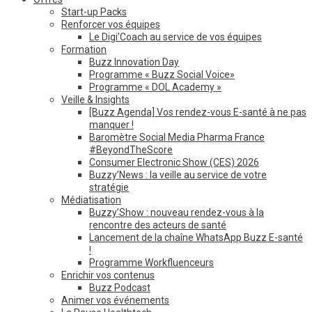
Start-up Packs
Renforcer vos équipes
Le Digi’Coach au service de vos équipes
Formation
Buzz Innovation Day
Programme « Buzz Social Voice»
Programme « DOL Academy »
Veille & Insights
[Buzz Agenda] Vos rendez-vous E-santé à ne pas
manquer !
Baromètre Social Media Pharma France
#BeyondTheScore
Consumer Electronic Show (CES) 2026
Buzzy’News : la veille au service de votre
stratégie
Médiatisation
Buzzy’Show : nouveau rendez-vous à la
rencontre des acteurs de santé
Lancement de la chaîne WhatsApp Buzz E-santé
!
Programme Workfluenceurs
Enrichir vos contenus
Buzz Podcast
Animer vos événements