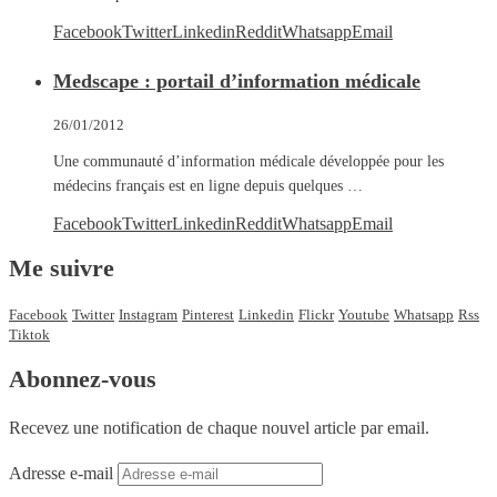
Facebook
Twitter
Linkedin
Reddit
Whatsapp
Email
Medscape : portail d’information médicale
26/01/2012
Une communauté d’information médicale développée pour les
médecins français est en ligne depuis quelques …
Facebook
Twitter
Linkedin
Reddit
Whatsapp
Email
Me suivre
Facebook
Twitter
Instagram
Pinterest
Linkedin
Flickr
Youtube
Whatsapp
Rss
Tiktok
Abonnez-vous
Recevez une notification de chaque nouvel article par email.
Adresse e-mail