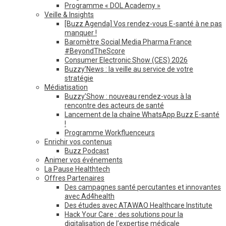
Programme « DOL Academy »
Veille & Insights
[Buzz Agenda] Vos rendez-vous E-santé à ne pas
manquer !
Baromètre Social Media Pharma France
#BeyondTheScore
Consumer Electronic Show (CES) 2026
Buzzy’News : la veille au service de votre
stratégie
Médiatisation
Buzzy’Show : nouveau rendez-vous à la
rencontre des acteurs de santé
Lancement de la chaîne WhatsApp Buzz E-santé
!
Programme Workfluenceurs
Enrichir vos contenus
Buzz Podcast
Animer vos événements
La Pause Healthtech
Offres Partenaires
Des campagnes santé percutantes et innovantes
avec Ad4health
Des études avec ATAWAO Healthcare Institute
Hack Your Care : des solutions pour la
digitalisation de l’expertise médicale