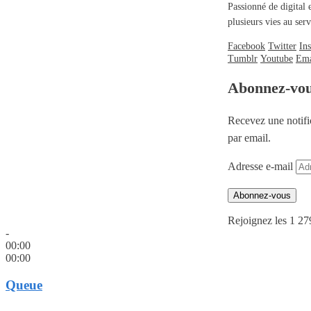
Passionné de digital 
plusieurs vies au se
Facebook
Twitter
In
Tumblr
Youtube
Ema
Abonnez-vo
Recevez une notifi
par email.
Adresse e-mail
Abonnez-vous
Rejoignez les 1 27
-
00:00
00:00
Queue