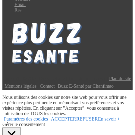
Email
Rss
Copyright © 2024 Buzz E-Santé | Tous droits réservés |
Plan du site
|
Mentions légales
|
Contact
|
Buzz E-Santé par Chanfimao
Nous utilisons des cookies sur notre site web pour vous offrir une
expérience plus pertinente en mémorisant vos préférences et vos
visites répétées. En cliquant sur "Accepter", vous consentez à
l'utilisation de TOUS les cookies.
Paramètres des cookies
ACCEPTER
REFUSER
En savoir +
Gérer le consentement