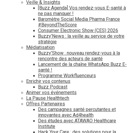
Veille & Insights
[Buzz Agenda] Vos rendez-vous E-santé à
ne pas manquer !
Baromètre Social Media Pharma France
#BeyondTheScore
Consumer Electronic Show (CES) 2026
Buzzy’News : la veille au service de votre
stratégie
Médiatisation
Buzzy’Show : nouveau rendez-vous à la
rencontre des acteurs de santé
Lancement de la chaîne WhatsApp Buzz E-
santé !
Programme Workfluenceurs
Enrichir vos contenus
Buzz Podcast
Animer vos événements
La Pause Healthtech
Offres Partenaires
Des campagnes santé percutantes et
innovantes avec Ad4health
Des études avec ATAWAO Healthcare
Institute
Hack Your Care : des solutions pour la