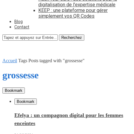
digitalisation de l’expertise médicale
KEEP : une plateforme pour gérer
simplement vos QR Codes
Blog
Contact
Recherchez
Accueil
Tags
Posts tagged with "grossesse"
grossesse
Bookmark
Bookmark
Efelya : un compagnon digital pour les femmes
enceintes