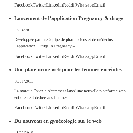
Facebook
Twitter
Linkedin
Reddit
Whatsapp
Email
Lancement de l’application Pregnancy & drugs
13/04/2011
Développée par une équipe de pharmaciens et de médecins,
l’application “Drugs in Pregnancy – …
Facebook
Twitter
Linkedin
Reddit
Whatsapp
Email
Une plateforme web pour les femmes enceintes
16/01/2011
La marque Evian a récemment lancé une nouvelle plateforme web
entièrement dédiée aux femmes …
Facebook
Twitter
Linkedin
Reddit
Whatsapp
Email
Du nouveau en gynécologie sur le web
11/06/2010