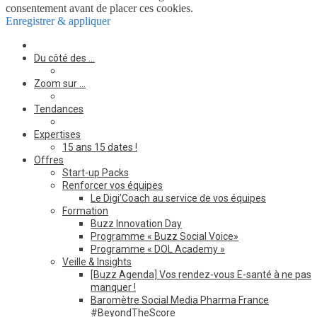
consentement avant de placer ces cookies.
Enregistrer & appliquer
Du côté des …
Zoom sur …
Tendances
Expertises
15 ans 15 dates !
Offres
Start-up Packs
Renforcer vos équipes
Le Digi’Coach au service de vos équipes
Formation
Buzz Innovation Day
Programme « Buzz Social Voice»
Programme « DOL Academy »
Veille & Insights
[Buzz Agenda] Vos rendez-vous E-santé à ne pas
manquer !
Baromètre Social Media Pharma France
#BeyondTheScore