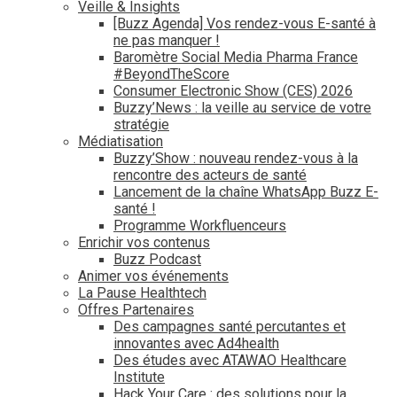
Veille & Insights
[Buzz Agenda] Vos rendez-vous E-santé à
ne pas manquer !
Baromètre Social Media Pharma France
#BeyondTheScore
Consumer Electronic Show (CES) 2026
Buzzy’News : la veille au service de votre
stratégie
Médiatisation
Buzzy’Show : nouveau rendez-vous à la
rencontre des acteurs de santé
Lancement de la chaîne WhatsApp Buzz E-
santé !
Programme Workfluenceurs
Enrichir vos contenus
Buzz Podcast
Animer vos événements
La Pause Healthtech
Offres Partenaires
Des campagnes santé percutantes et
innovantes avec Ad4health
Des études avec ATAWAO Healthcare
Institute
Hack Your Care : des solutions pour la