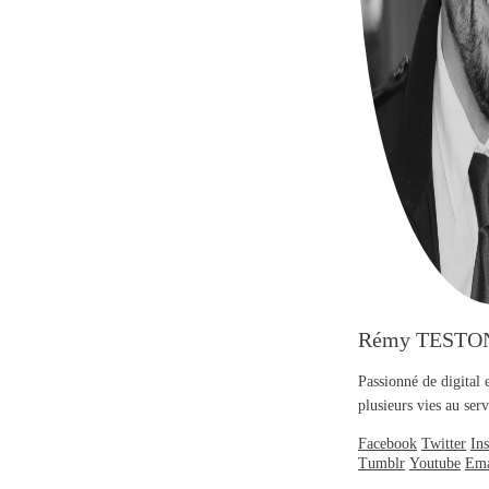
Rémy TESTO
Passionné de digital 
plusieurs vies au se
Facebook
Twitter
In
Tumblr
Youtube
Ema