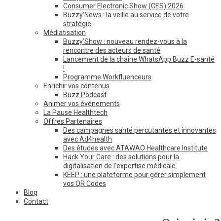
Consumer Electronic Show (CES) 2026
Buzzy’News : la veille au service de votre
stratégie
Médiatisation
Buzzy’Show : nouveau rendez-vous à la
rencontre des acteurs de santé
Lancement de la chaîne WhatsApp Buzz E-santé
!
Programme Workfluenceurs
Enrichir vos contenus
Buzz Podcast
Animer vos événements
La Pause Healthtech
Offres Partenaires
Des campagnes santé percutantes et innovantes
avec Ad4health
Des études avec ATAWAO Healthcare Institute
Hack Your Care : des solutions pour la
digitalisation de l’expertise médicale
KEEP : une plateforme pour gérer simplement
vos QR Codes
Blog
Contact