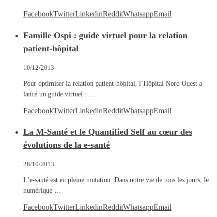
Facebook
Twitter
Linkedin
Reddit
Whatsapp
Email
Famille Ospi : guide virtuel pour la relation
patient-hôpital
10/12/2013
Pour optimiser la relation patient-hôpital, l’Hôpital Nord Ouest a
lancé un guide virtuel : …
Facebook
Twitter
Linkedin
Reddit
Whatsapp
Email
La M-Santé et le Quantified Self au cœur des
évolutions de la e-santé
28/10/2013
L’e-santé est en pleine mutation. Dans notre vie de tous les jours, le
numérique …
Facebook
Twitter
Linkedin
Reddit
Whatsapp
Email