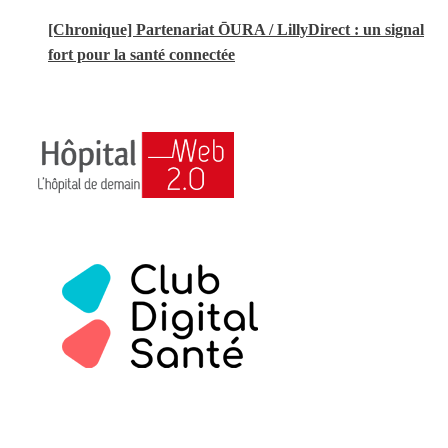
[Chronique] Partenariat ŌURA / LillyDirect : un signal
fort pour la santé connectée