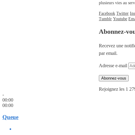
plusieurs vies au se
Facebook
Twitter
In
Tumblr
Youtube
Ema
Abonnez-vo
Recevez une notifi
par email.
Adresse e-mail
Abonnez-vous
Rejoignez les 1 27
-
00:00
00:00
Queue