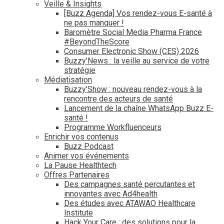
Veille & Insights
[Buzz Agenda] Vos rendez-vous E-santé à
ne pas manquer !
Baromètre Social Media Pharma France
#BeyondTheScore
Consumer Electronic Show (CES) 2026
Buzzy’News : la veille au service de votre
stratégie
Médiatisation
Buzzy’Show : nouveau rendez-vous à la
rencontre des acteurs de santé
Lancement de la chaîne WhatsApp Buzz E-
santé !
Programme Workfluenceurs
Enrichir vos contenus
Buzz Podcast
Animer vos événements
La Pause Healthtech
Offres Partenaires
Des campagnes santé percutantes et
innovantes avec Ad4health
Des études avec ATAWAO Healthcare
Institute
Hack Your Care : des solutions pour la