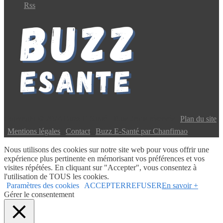
Rss
Copyright © 2024 Buzz E-Santé | Tous droits réservés |
Plan du site
|
Mentions légales
|
Contact
|
Buzz E-Santé par Chanfimao
Nous utilisons des cookies sur notre site web pour vous offrir une
expérience plus pertinente en mémorisant vos préférences et vos
visites répétées. En cliquant sur "Accepter", vous consentez à
l'utilisation de TOUS les cookies.
Paramètres des cookies
ACCEPTER
REFUSER
En savoir +
Gérer le consentement