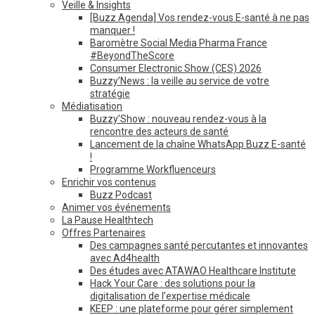
Veille & Insights
[Buzz Agenda] Vos rendez-vous E-santé à ne pas
manquer !
Baromètre Social Media Pharma France
#BeyondTheScore
Consumer Electronic Show (CES) 2026
Buzzy’News : la veille au service de votre
stratégie
Médiatisation
Buzzy’Show : nouveau rendez-vous à la
rencontre des acteurs de santé
Lancement de la chaîne WhatsApp Buzz E-santé
!
Programme Workfluenceurs
Enrichir vos contenus
Buzz Podcast
Animer vos événements
La Pause Healthtech
Offres Partenaires
Des campagnes santé percutantes et innovantes
avec Ad4health
Des études avec ATAWAO Healthcare Institute
Hack Your Care : des solutions pour la
digitalisation de l’expertise médicale
KEEP : une plateforme pour gérer simplement