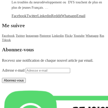
Les troubles du neurodéveloppement ou DYS touchent de plus en
plus de jeunes Français. …
Facebook
Twitter
Linkedin
Reddit
Whatsapp
Email
Me suivre
Facebook
Twitter
Instagram
Pinterest
Linkedin
Flickr
Youtube
Whatsapp
Rss
Tiktok
Abonnez-vous
Recevez une notification de chaque nouvel article par email.
Adresse e-mail
Abonnez-vous