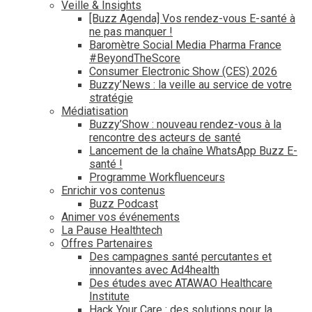
Veille & Insights
[Buzz Agenda] Vos rendez-vous E-santé à
ne pas manquer !
Baromètre Social Media Pharma France
#BeyondTheScore
Consumer Electronic Show (CES) 2026
Buzzy’News : la veille au service de votre
stratégie
Médiatisation
Buzzy’Show : nouveau rendez-vous à la
rencontre des acteurs de santé
Lancement de la chaîne WhatsApp Buzz E-
santé !
Programme Workfluenceurs
Enrichir vos contenus
Buzz Podcast
Animer vos événements
La Pause Healthtech
Offres Partenaires
Des campagnes santé percutantes et
innovantes avec Ad4health
Des études avec ATAWAO Healthcare
Institute
Hack Your Care : des solutions pour la