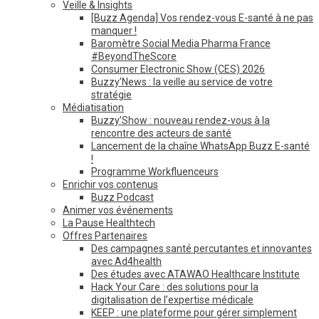
Veille & Insights
[Buzz Agenda] Vos rendez-vous E-santé à ne pas
manquer !
Baromètre Social Media Pharma France
#BeyondTheScore
Consumer Electronic Show (CES) 2026
Buzzy’News : la veille au service de votre
stratégie
Médiatisation
Buzzy’Show : nouveau rendez-vous à la
rencontre des acteurs de santé
Lancement de la chaîne WhatsApp Buzz E-santé
!
Programme Workfluenceurs
Enrichir vos contenus
Buzz Podcast
Animer vos événements
La Pause Healthtech
Offres Partenaires
Des campagnes santé percutantes et innovantes
avec Ad4health
Des études avec ATAWAO Healthcare Institute
Hack Your Care : des solutions pour la
digitalisation de l’expertise médicale
KEEP : une plateforme pour gérer simplement