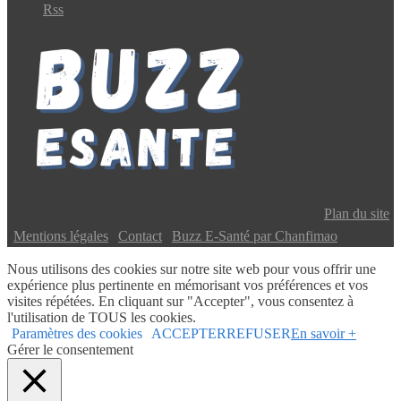
Rss
Copyright © 2024 Buzz E-Santé | Tous droits réservés |
Plan du site
|
Mentions légales
|
Contact
|
Buzz E-Santé par Chanfimao
Nous utilisons des cookies sur notre site web pour vous offrir une
expérience plus pertinente en mémorisant vos préférences et vos
visites répétées. En cliquant sur "Accepter", vous consentez à
l'utilisation de TOUS les cookies.
Paramètres des cookies
ACCEPTER
REFUSER
En savoir +
Gérer le consentement