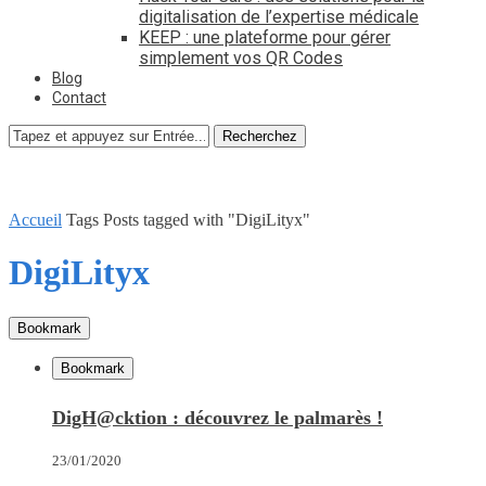
digitalisation de l’expertise médicale
KEEP : une plateforme pour gérer
simplement vos QR Codes
Blog
Contact
Recherchez
Accueil
Tags
Posts tagged with "DigiLityx"
DigiLityx
Bookmark
Bookmark
DigH@cktion : découvrez le palmarès !
23/01/2020