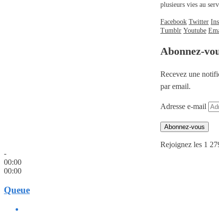
plusieurs vies au se
Facebook
Twitter
In
Tumblr
Youtube
Ema
Abonnez-vo
Recevez une notifi
par email.
Adresse e-mail
Abonnez-vous
Rejoignez les 1 27
-
00:00
00:00
Queue