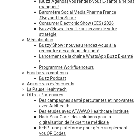
[Buzz Agenda] Vos rendez-vous E-santé à ne pas
manquer !
Baromètre Social Media Pharma France
#BeyondTheScore
Consumer Electronic Show (CES) 2026
Buzzy’News : la veille au service de votre
stratégie
Médiatisation
Buzzy’Show : nouveau rendez-vous à la
rencontre des acteurs de santé
Lancement de la chaîne WhatsApp Buzz E-santé
!
Programme Workfluenceurs
Enrichir vos contenus
Buzz Podcast
Animer vos événements
La Pause Healthtech
Offres Partenaires
Des campagnes santé percutantes et innovantes
avec Ad4health
Des études avec ATAWAO Healthcare Institute
Hack Your Care : des solutions pour la
digitalisation de l’expertise médicale
KEEP : une plateforme pour gérer simplement
vos QR Codes