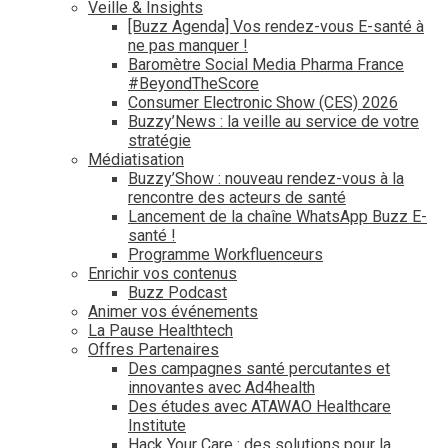
Veille & Insights
[Buzz Agenda] Vos rendez-vous E-santé à
ne pas manquer !
Baromètre Social Media Pharma France
#BeyondTheScore
Consumer Electronic Show (CES) 2026
Buzzy’News : la veille au service de votre
stratégie
Médiatisation
Buzzy’Show : nouveau rendez-vous à la
rencontre des acteurs de santé
Lancement de la chaîne WhatsApp Buzz E-
santé !
Programme Workfluenceurs
Enrichir vos contenus
Buzz Podcast
Animer vos événements
La Pause Healthtech
Offres Partenaires
Des campagnes santé percutantes et
innovantes avec Ad4health
Des études avec ATAWAO Healthcare
Institute
Hack Your Care : des solutions pour la