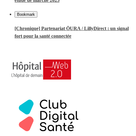
étude de marché 2025
Bookmark
[Chronique] Partenariat ŌURA / LillyDirect : un signal
fort pour la santé connectée