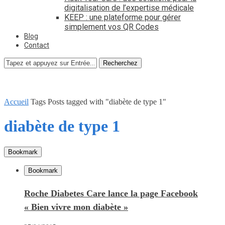
digitalisation de l’expertise médicale
KEEP : une plateforme pour gérer
simplement vos QR Codes
Blog
Contact
Recherchez
Accueil
Tags
Posts tagged with "diabète de type 1"
diabète de type 1
Bookmark
Bookmark
Roche Diabetes Care lance la page Facebook
« Bien vivre mon diabète »