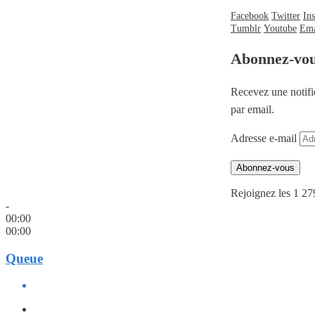
Facebook
Twitter
In
Tumblr
Youtube
Ema
Abonnez-vo
Recevez une notifi
par email.
Adresse e-mail
Abonnez-vous
Rejoignez les 1 27
-
00:00
00:00
Queue