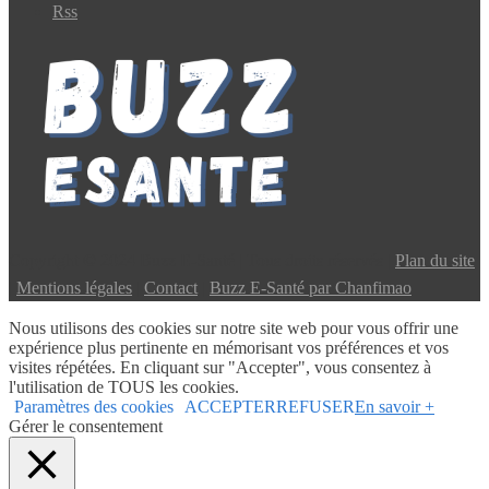
Rss
Copyright © 2024 Buzz E-Santé | Tous droits réservés |
Plan du site
|
Mentions légales
|
Contact
|
Buzz E-Santé par Chanfimao
Nous utilisons des cookies sur notre site web pour vous offrir une
expérience plus pertinente en mémorisant vos préférences et vos
visites répétées. En cliquant sur "Accepter", vous consentez à
l'utilisation de TOUS les cookies.
Paramètres des cookies
ACCEPTER
REFUSER
En savoir +
Gérer le consentement