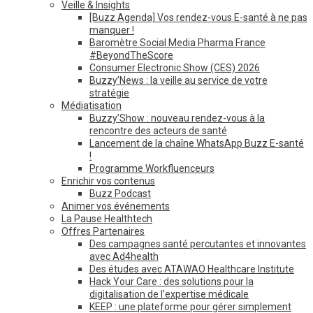
Veille & Insights
[Buzz Agenda] Vos rendez-vous E-santé à ne pas
manquer !
Baromètre Social Media Pharma France
#BeyondTheScore
Consumer Electronic Show (CES) 2026
Buzzy’News : la veille au service de votre
stratégie
Médiatisation
Buzzy’Show : nouveau rendez-vous à la
rencontre des acteurs de santé
Lancement de la chaîne WhatsApp Buzz E-santé
!
Programme Workfluenceurs
Enrichir vos contenus
Buzz Podcast
Animer vos événements
La Pause Healthtech
Offres Partenaires
Des campagnes santé percutantes et innovantes
avec Ad4health
Des études avec ATAWAO Healthcare Institute
Hack Your Care : des solutions pour la
digitalisation de l’expertise médicale
KEEP : une plateforme pour gérer simplement