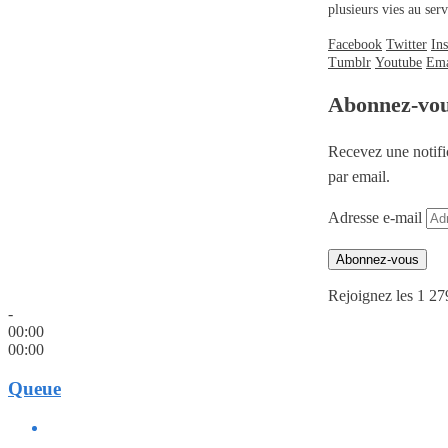
plusieurs vies au se
Facebook
Twitter
In
Tumblr
Youtube
Ema
Abonnez-vo
Recevez une notifi
par email.
Adresse e-mail
Abonnez-vous
Rejoignez les 1 27
-
00:00
00:00
Queue