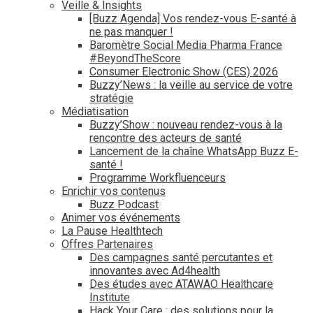
Veille & Insights
[Buzz Agenda] Vos rendez-vous E-santé à
ne pas manquer !
Baromètre Social Media Pharma France
#BeyondTheScore
Consumer Electronic Show (CES) 2026
Buzzy’News : la veille au service de votre
stratégie
Médiatisation
Buzzy’Show : nouveau rendez-vous à la
rencontre des acteurs de santé
Lancement de la chaîne WhatsApp Buzz E-
santé !
Programme Workfluenceurs
Enrichir vos contenus
Buzz Podcast
Animer vos événements
La Pause Healthtech
Offres Partenaires
Des campagnes santé percutantes et
innovantes avec Ad4health
Des études avec ATAWAO Healthcare
Institute
Hack Your Care : des solutions pour la