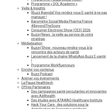
Programme « DOL Academy »
Veille & Insights
[Buzz Agenda] Vos rendez-vous E-santé à ne pas
manquer !
Baromètre Social Media Pharma France
#BeyondTheScore
Consumer Electronic Show (CES) 2026
Buzzy’News : la veille au service de votre
stratégie
Médiatisation
Buzzy’Show : nouveau rendez-vous à la
rencontre des acteurs de santé
Lancement de la chaîne WhatsApp Buzz E-santé
!
Programme Workfluenceurs
Enrichir vos contenus
Buzz Podcast
Animer vos événements
La Pause Healthtech
Offres Partenaires
Des campagnes santé percutantes et innovantes
avec Ad4health
Des études avec ATAWAO Healthcare Institute
Hack Your Care : des solutions pour la
digitalisation de l’expertise médicale