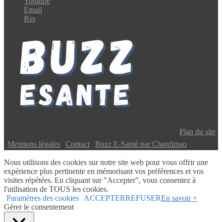
Youtube
Email
Rss
Copyright © 2024 Buzz E-Santé | Tous droits réservés |
Plan du site
|
Mentions légales
|
Contact
|
Buzz E-Santé par Chanfimao
Nous utilisons des cookies sur notre site web pour vous offrir une
expérience plus pertinente en mémorisant vos préférences et vos
visites répétées. En cliquant sur "Accepter", vous consentez à
l'utilisation de TOUS les cookies.
Paramètres des cookies
ACCEPTER
REFUSER
En savoir +
Gérer le consentement