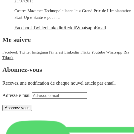
23/07/2015
Castres Mazamet Technopole lance le « Grand Prix de l’Implantation
Start-Up e-Santé » pour …
Facebook
Twitter
Linkedin
Reddit
Whatsapp
Email
Me suivre
Facebook
Twitter
Instagram
Pinterest
Linkedin
Flickr
Youtube
Whatsapp
Rss
Tiktok
Abonnez-vous
Recevez une notification de chaque nouvel article par email.
Adresse e-mail
Abonnez-vous