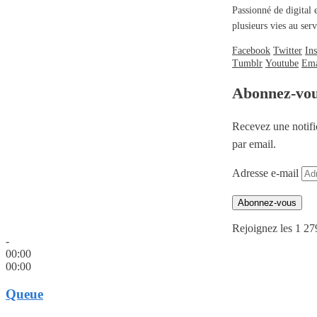
Passionné de digital 
plusieurs vies au se
Facebook
Twitter
In
Tumblr
Youtube
Ema
Abonnez-vo
Recevez une notifi
par email.
Adresse e-mail
Abonnez-vous
Rejoignez les 1 27
-
00:00
00:00
Queue