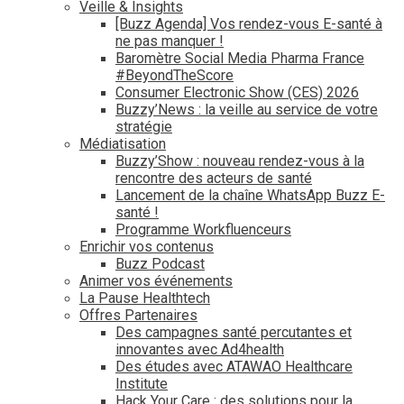
Veille & Insights
[Buzz Agenda] Vos rendez-vous E-santé à
ne pas manquer !
Baromètre Social Media Pharma France
#BeyondTheScore
Consumer Electronic Show (CES) 2026
Buzzy’News : la veille au service de votre
stratégie
Médiatisation
Buzzy’Show : nouveau rendez-vous à la
rencontre des acteurs de santé
Lancement de la chaîne WhatsApp Buzz E-
santé !
Programme Workfluenceurs
Enrichir vos contenus
Buzz Podcast
Animer vos événements
La Pause Healthtech
Offres Partenaires
Des campagnes santé percutantes et
innovantes avec Ad4health
Des études avec ATAWAO Healthcare
Institute
Hack Your Care : des solutions pour la