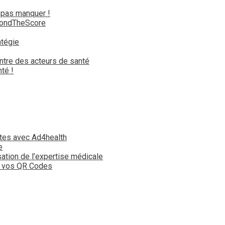
 pas manquer !
yondTheScore
atégie
ntre des acteurs de santé
té !
tes avec Ad4health
e
isation de l’expertise médicale
t vos QR Codes