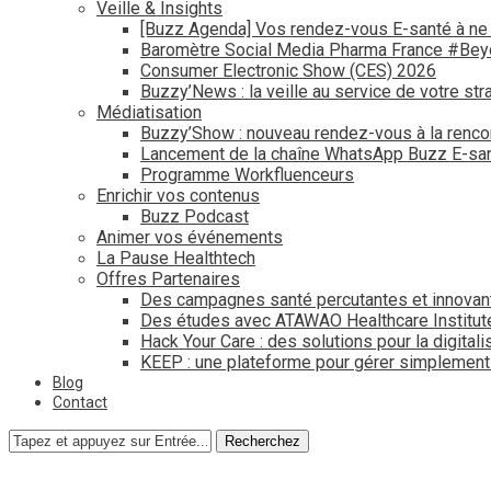
Veille & Insights
[Buzz Agenda] Vos rendez-vous E-santé à ne
Baromètre Social Media Pharma France #Be
Consumer Electronic Show (CES) 2026
Buzzy’News : la veille au service de votre str
Médiatisation
Buzzy’Show : nouveau rendez-vous à la renco
Lancement de la chaîne WhatsApp Buzz E-san
Programme Workfluenceurs
Enrichir vos contenus
Buzz Podcast
Animer vos événements
La Pause Healthtech
Offres Partenaires
Des campagnes santé percutantes et innovan
Des études avec ATAWAO Healthcare Institut
Hack Your Care : des solutions pour la digital
KEEP : une plateforme pour gérer simplemen
Blog
Contact
Recherchez