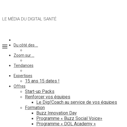
LE MÉDIA DU DIGITAL SANTÉ
Du côté des …
Zoom sur …
Tendances
Expertises
15 ans 15 dates !
Offres
Start-up Packs
Renforcer vos équipes
Le Digi’Coach au service de vos équipes
Formation
Buzz Innovation Day
Programme « Buzz Social Voice»
Programme « DOL Academy »