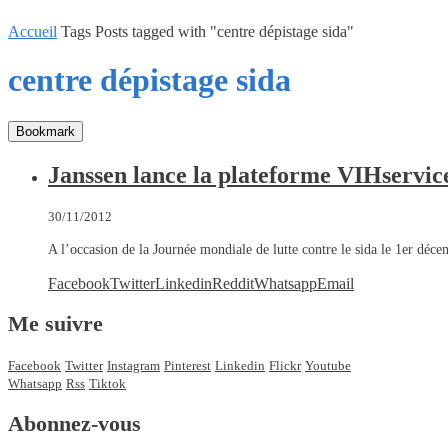
Accueil
Tags
Posts tagged with "centre dépistage sida"
centre dépistage sida
Bookmark
Janssen lance la plateforme VIHservic
30/11/2012
A l’occasion de la Journée mondiale de lutte contre le sida le 1er déc
Facebook
Twitter
Linkedin
Reddit
Whatsapp
Email
Me suivre
Facebook
Twitter
Instagram
Pinterest
Linkedin
Flickr
Youtube
Whatsapp
Rss
Tiktok
Abonnez-vous