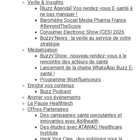
Veille & Insights
[Buzz Agenda] Vos rendez-vous E-santé à
ne pas manquer !
Baromètre Social Media Pharma France
#BeyondTheScore
Consumer Electronic Show (CES) 2026
Buzzy’News : la veille au service de votre
stratégie
Médiatisation
Buzzy’Show : nouveau rendez-vous à la
rencontre des acteurs de santé
Lancement de la chaîne WhatsApp Buzz E-
santé !
Programme Workfluenceurs
Enrichir vos contenus
Buzz Podcast
Animer vos événements
La Pause Healthtech
Offres Partenaires
Des campagnes santé percutantes et
innovantes avec Ad4health
Des études avec ATAWAO Healthcare
Institute
Hack Your Care : des solutions pour la