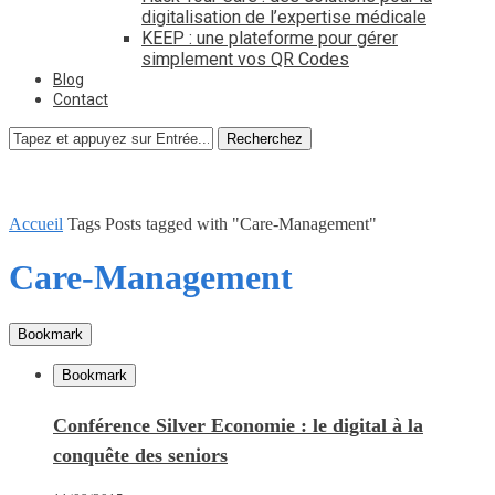
digitalisation de l’expertise médicale
KEEP : une plateforme pour gérer
simplement vos QR Codes
Blog
Contact
Recherchez
Accueil
Tags
Posts tagged with "Care-Management"
Care-Management
Bookmark
Bookmark
Conférence Silver Economie : le digital à la
conquête des seniors