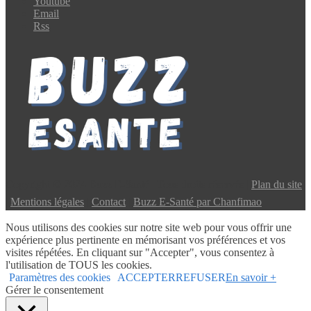
Youtube
Email
Rss
Copyright © 2024 Buzz E-Santé | Tous droits réservés |
Plan du site
|
Mentions légales
|
Contact
|
Buzz E-Santé par Chanfimao
Nous utilisons des cookies sur notre site web pour vous offrir une
expérience plus pertinente en mémorisant vos préférences et vos
visites répétées. En cliquant sur "Accepter", vous consentez à
l'utilisation de TOUS les cookies.
Paramètres des cookies
ACCEPTER
REFUSER
En savoir +
Gérer le consentement