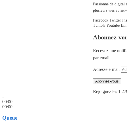
Passionné de digital 
plusieurs vies au se
Facebook
Twitter
In
Tumblr
Youtube
Ema
Abonnez-vo
Recevez une notifi
par email.
Adresse e-mail
Abonnez-vous
Rejoignez les 1 27
-
00:00
00:00
Queue