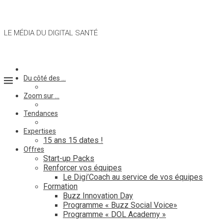
LE MÉDIA DU DIGITAL SANTÉ
Du côté des …
Zoom sur …
Tendances
Expertises
15 ans 15 dates !
Offres
Start-up Packs
Renforcer vos équipes
Le Digi’Coach au service de vos équipes
Formation
Buzz Innovation Day
Programme « Buzz Social Voice»
Programme « DOL Academy »