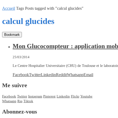
Accueil
Tags
Posts tagged with "calcul glucides"
calcul glucides
Bookmark
Mon Glucocompteur : application mobi
25/03/2014
Le Centre Hospitalier Universitaire (CHU) de Toulouse et le laborato
Facebook
Twitter
Linkedin
Reddit
Whatsapp
Email
Me suivre
Facebook
Twitter
Instagram
Pinterest
Linkedin
Flickr
Youtube
Whatsapp
Rss
Tiktok
Abonnez-vous