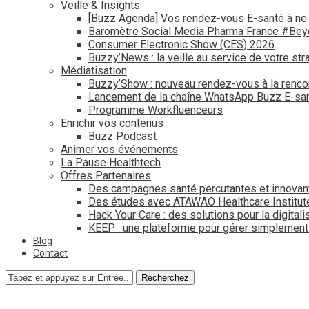
Veille & Insights
[Buzz Agenda] Vos rendez-vous E-santé à ne
Baromètre Social Media Pharma France #Be
Consumer Electronic Show (CES) 2026
Buzzy’News : la veille au service de votre str
Médiatisation
Buzzy’Show : nouveau rendez-vous à la renco
Lancement de la chaîne WhatsApp Buzz E-san
Programme Workfluenceurs
Enrichir vos contenus
Buzz Podcast
Animer vos événements
La Pause Healthtech
Offres Partenaires
Des campagnes santé percutantes et innovan
Des études avec ATAWAO Healthcare Institut
Hack Your Care : des solutions pour la digital
KEEP : une plateforme pour gérer simplemen
Blog
Contact
Recherchez