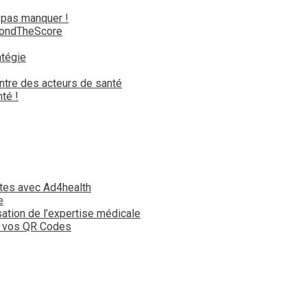
 pas manquer !
yondTheScore
atégie
ntre des acteurs de santé
té !
tes avec Ad4health
e
isation de l’expertise médicale
t vos QR Codes