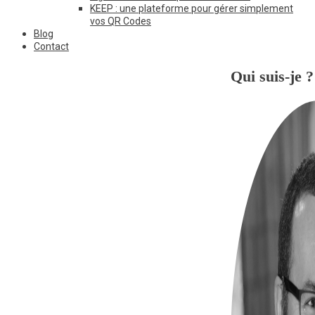
KEEP : une plateforme pour gérer simplement
vos QR Codes
Blog
Contact
Qui suis-je ?