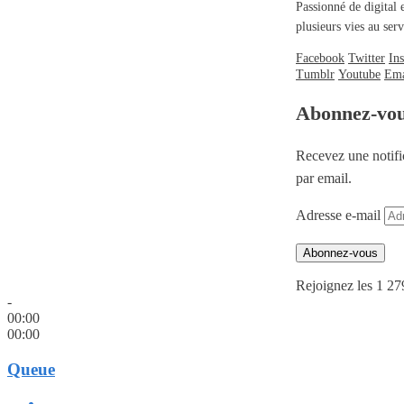
Passionné de digital 
plusieurs vies au se
Facebook
Twitter
In
Tumblr
Youtube
Ema
Abonnez-vo
Recevez une notifi
par email.
Adresse e-mail
Abonnez-vous
Rejoignez les 1 27
-
00:00
00:00
Queue