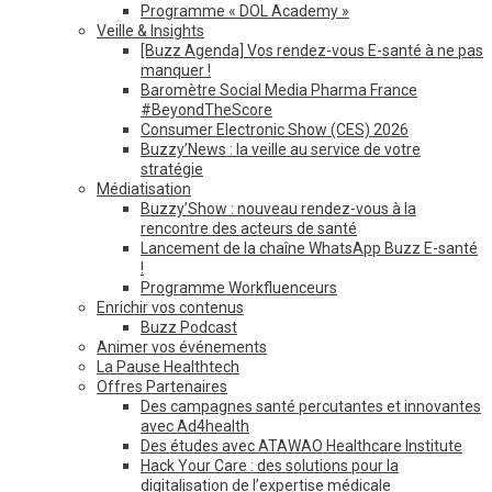
Programme « DOL Academy »
Veille & Insights
[Buzz Agenda] Vos rendez-vous E-santé à ne pas
manquer !
Baromètre Social Media Pharma France
#BeyondTheScore
Consumer Electronic Show (CES) 2026
Buzzy’News : la veille au service de votre
stratégie
Médiatisation
Buzzy’Show : nouveau rendez-vous à la
rencontre des acteurs de santé
Lancement de la chaîne WhatsApp Buzz E-santé
!
Programme Workfluenceurs
Enrichir vos contenus
Buzz Podcast
Animer vos événements
La Pause Healthtech
Offres Partenaires
Des campagnes santé percutantes et innovantes
avec Ad4health
Des études avec ATAWAO Healthcare Institute
Hack Your Care : des solutions pour la
digitalisation de l’expertise médicale