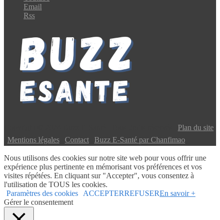
Email
Rss
Copyright © 2024 Buzz E-Santé | Tous droits réservés |
Plan du site
|
Mentions légales
|
Contact
|
Buzz E-Santé par Chanfimao
Nous utilisons des cookies sur notre site web pour vous offrir une
expérience plus pertinente en mémorisant vos préférences et vos
visites répétées. En cliquant sur "Accepter", vous consentez à
l'utilisation de TOUS les cookies.
Paramètres des cookies
ACCEPTER
REFUSER
En savoir +
Gérer le consentement