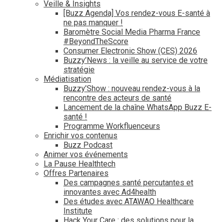
Veille & Insights
[Buzz Agenda] Vos rendez-vous E-santé à
ne pas manquer !
Baromètre Social Media Pharma France
#BeyondTheScore
Consumer Electronic Show (CES) 2026
Buzzy’News : la veille au service de votre
stratégie
Médiatisation
Buzzy’Show : nouveau rendez-vous à la
rencontre des acteurs de santé
Lancement de la chaîne WhatsApp Buzz E-
santé !
Programme Workfluenceurs
Enrichir vos contenus
Buzz Podcast
Animer vos événements
La Pause Healthtech
Offres Partenaires
Des campagnes santé percutantes et
innovantes avec Ad4health
Des études avec ATAWAO Healthcare
Institute
Hack Your Care : des solutions pour la