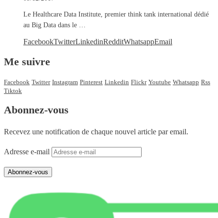
Le Healthcare Data Institute, premier think tank international dédié
au Big Data dans le …
Facebook
Twitter
Linkedin
Reddit
Whatsapp
Email
Me suivre
Facebook
Twitter
Instagram
Pinterest
Linkedin
Flickr
Youtube
Whatsapp
Rss
Tiktok
Abonnez-vous
Recevez une notification de chaque nouvel article par email.
Adresse e-mail
Abonnez-vous