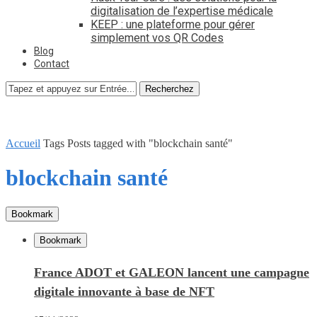
digitalisation de l’expertise médicale
KEEP : une plateforme pour gérer
simplement vos QR Codes
Blog
Contact
Recherchez
Accueil
Tags
Posts tagged with "blockchain santé"
blockchain santé
Bookmark
Bookmark
France ADOT et GALEON lancent une campagne
digitale innovante à base de NFT