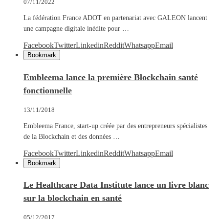
07/11/2022
La fédération France ADOT en partenariat avec GALEON lancent
une campagne digitale inédite pour …
Facebook
Twitter
Linkedin
Reddit
Whatsapp
Email
Bookmark
Embleema lance la première Blockchain santé
fonctionnelle
13/11/2018
Embleema France, start-up créée par des entrepreneurs spécialistes
de la Blockchain et des données …
Facebook
Twitter
Linkedin
Reddit
Whatsapp
Email
Bookmark
Le Healthcare Data Institute lance un livre blanc
sur la blockchain en santé
05/12/2017