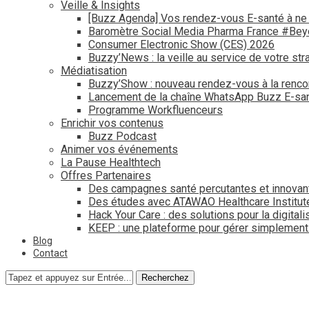
Veille & Insights
[Buzz Agenda] Vos rendez-vous E-santé à ne
Baromètre Social Media Pharma France #Be
Consumer Electronic Show (CES) 2026
Buzzy’News : la veille au service de votre str
Médiatisation
Buzzy’Show : nouveau rendez-vous à la renco
Lancement de la chaîne WhatsApp Buzz E-san
Programme Workfluenceurs
Enrichir vos contenus
Buzz Podcast
Animer vos événements
La Pause Healthtech
Offres Partenaires
Des campagnes santé percutantes et innovan
Des études avec ATAWAO Healthcare Institut
Hack Your Care : des solutions pour la digital
KEEP : une plateforme pour gérer simplemen
Blog
Contact
Recherchez