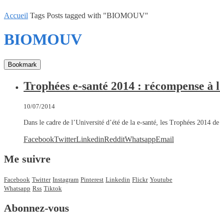
Accueil
Tags
Posts tagged with "BIOMOUV"
BIOMOUV
Bookmark
Trophées e-santé 2014 : récompense à l
10/07/2014
Dans le cadre de l’Université d’été de la e-santé, les Trophées 2014 d
Facebook
Twitter
Linkedin
Reddit
Whatsapp
Email
Me suivre
Facebook
Twitter
Instagram
Pinterest
Linkedin
Flickr
Youtube
Whatsapp
Rss
Tiktok
Abonnez-vous