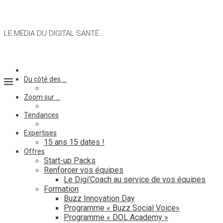
LE MÉDIA DU DIGITAL SANTÉ
Du côté des …
Zoom sur …
Tendances
Expertises
15 ans 15 dates !
Offres
Start-up Packs
Renforcer vos équipes
Le Digi’Coach au service de vos équipes
Formation
Buzz Innovation Day
Programme « Buzz Social Voice»
Programme « DOL Academy »