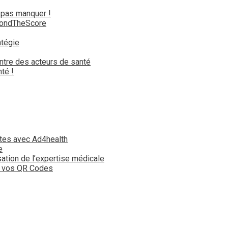
 pas manquer !
yondTheScore
atégie
ntre des acteurs de santé
té !
tes avec Ad4health
e
isation de l’expertise médicale
t vos QR Codes