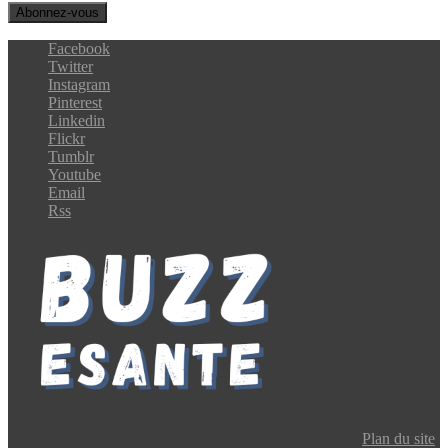
Facebook
Twitter
Instagram
Pinterest
Linkedin
Flickr
Tumblr
Youtube
Email
Rss
Copyright © 2024 Buzz E-Santé | Tous droits réservés |
Plan du site