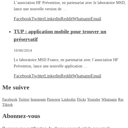
L’association HF Prévention, en partenariat avec le laboratoire MSD,
lance une nouvelle version de …
Facebook
Twitter
Linkedin
Reddit
Whatsapp
Email
TUP : application mobile pour trouver un
préservatif
10/06/2014
Le laboratoire MSD France, en partenariat avec l’association HF
Prévention, lance une nouvelle application …
Facebook
Twitter
Linkedin
Reddit
Whatsapp
Email
Me suivre
Facebook
Twitter
Instagram
Pinterest
Linkedin
Flickr
Youtube
Whatsapp
Rss
Tiktok
Abonnez-vous