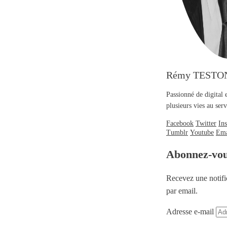
Rémy TESTO
Passionné de digital 
plusieurs vies au se
Facebook
Twitter
In
Tumblr
Youtube
Ema
Abonnez-vo
Recevez une notifi
par email.
Adresse e-mail