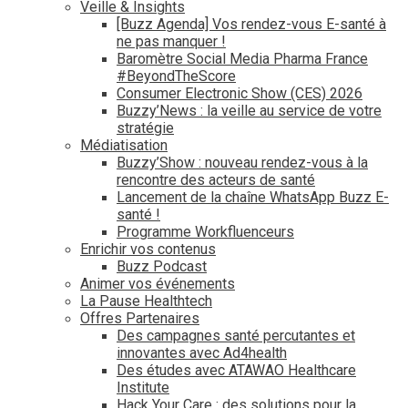
Veille & Insights
[Buzz Agenda] Vos rendez-vous E-santé à
ne pas manquer !
Baromètre Social Media Pharma France
#BeyondTheScore
Consumer Electronic Show (CES) 2026
Buzzy’News : la veille au service de votre
stratégie
Médiatisation
Buzzy’Show : nouveau rendez-vous à la
rencontre des acteurs de santé
Lancement de la chaîne WhatsApp Buzz E-
santé !
Programme Workfluenceurs
Enrichir vos contenus
Buzz Podcast
Animer vos événements
La Pause Healthtech
Offres Partenaires
Des campagnes santé percutantes et
innovantes avec Ad4health
Des études avec ATAWAO Healthcare
Institute
Hack Your Care : des solutions pour la