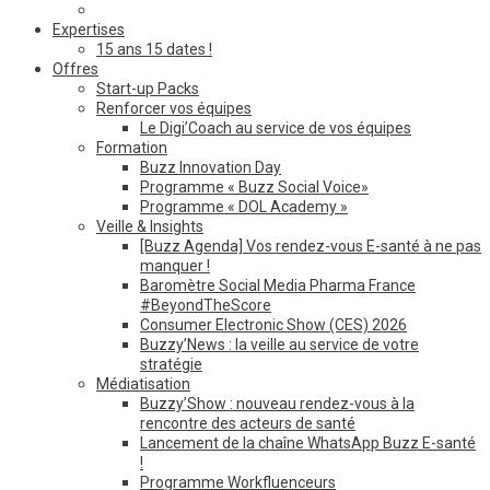
Expertises
15 ans 15 dates !
Offres
Start-up Packs
Renforcer vos équipes
Le Digi’Coach au service de vos équipes
Formation
Buzz Innovation Day
Programme « Buzz Social Voice»
Programme « DOL Academy »
Veille & Insights
[Buzz Agenda] Vos rendez-vous E-santé à ne pas
manquer !
Baromètre Social Media Pharma France
#BeyondTheScore
Consumer Electronic Show (CES) 2026
Buzzy’News : la veille au service de votre
stratégie
Médiatisation
Buzzy’Show : nouveau rendez-vous à la
rencontre des acteurs de santé
Lancement de la chaîne WhatsApp Buzz E-santé
!
Programme Workfluenceurs