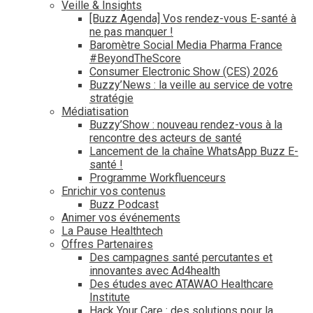
Veille & Insights
[Buzz Agenda] Vos rendez-vous E-santé à
ne pas manquer !
Baromètre Social Media Pharma France
#BeyondTheScore
Consumer Electronic Show (CES) 2026
Buzzy’News : la veille au service de votre
stratégie
Médiatisation
Buzzy’Show : nouveau rendez-vous à la
rencontre des acteurs de santé
Lancement de la chaîne WhatsApp Buzz E-
santé !
Programme Workfluenceurs
Enrichir vos contenus
Buzz Podcast
Animer vos événements
La Pause Healthtech
Offres Partenaires
Des campagnes santé percutantes et
innovantes avec Ad4health
Des études avec ATAWAO Healthcare
Institute
Hack Your Care : des solutions pour la