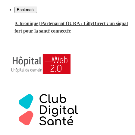
Bookmark
[Chronique] Partenariat ŌURA / LillyDirect : un signal
fort pour la santé connectée