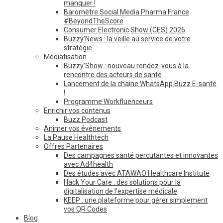
manquer !
Baromètre Social Media Pharma France
#BeyondTheScore
Consumer Electronic Show (CES) 2026
Buzzy’News : la veille au service de votre
stratégie
Médiatisation
Buzzy’Show : nouveau rendez-vous à la
rencontre des acteurs de santé
Lancement de la chaîne WhatsApp Buzz E-santé
!
Programme Workfluenceurs
Enrichir vos contenus
Buzz Podcast
Animer vos événements
La Pause Healthtech
Offres Partenaires
Des campagnes santé percutantes et innovantes
avec Ad4health
Des études avec ATAWAO Healthcare Institute
Hack Your Care : des solutions pour la
digitalisation de l’expertise médicale
KEEP : une plateforme pour gérer simplement
vos QR Codes
Blog