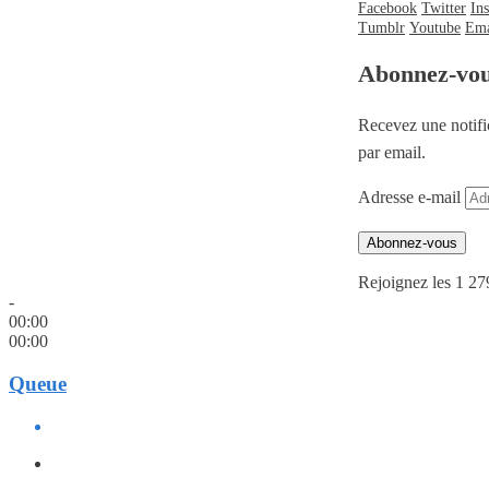
Facebook
Twitter
In
Tumblr
Youtube
Ema
Abonnez-vo
Recevez une notifi
par email.
Adresse e-mail
Abonnez-vous
Rejoignez les 1 27
-
00:00
00:00
Queue