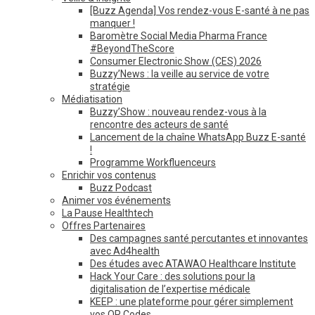
[Buzz Agenda] Vos rendez-vous E-santé à ne pas
manquer !
Baromètre Social Media Pharma France
#BeyondTheScore
Consumer Electronic Show (CES) 2026
Buzzy’News : la veille au service de votre
stratégie
Médiatisation
Buzzy’Show : nouveau rendez-vous à la
rencontre des acteurs de santé
Lancement de la chaîne WhatsApp Buzz E-santé
!
Programme Workfluenceurs
Enrichir vos contenus
Buzz Podcast
Animer vos événements
La Pause Healthtech
Offres Partenaires
Des campagnes santé percutantes et innovantes
avec Ad4health
Des études avec ATAWAO Healthcare Institute
Hack Your Care : des solutions pour la
digitalisation de l’expertise médicale
KEEP : une plateforme pour gérer simplement
vos QR Codes