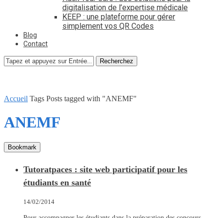
digitalisation de l’expertise médicale
KEEP : une plateforme pour gérer
simplement vos QR Codes
Blog
Contact
Recherchez
Accueil
Tags
Posts tagged with "ANEMF"
ANEMF
Bookmark
Tutoratpaces : site web participatif pour les
étudiants en santé
14/02/2014
Pour accompagner les étudiants dans la préparation des concours