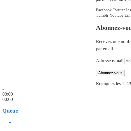
Facebook
Twitter
In
Tumblr
Youtube
Ema
Abonnez-vo
Recevez une notifi
par email.
Adresse e-mail
Abonnez-vous
Rejoignez les 1 27
-
00:00
00:00
Queue