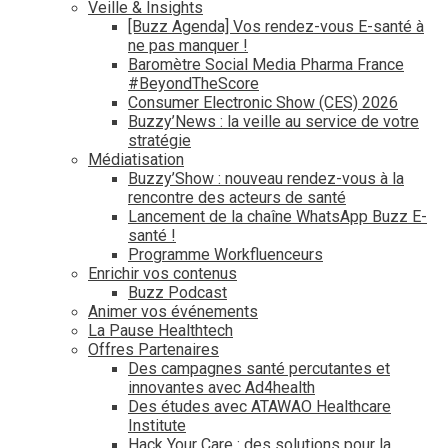
Veille & Insights
[Buzz Agenda] Vos rendez-vous E-santé à
ne pas manquer !
Baromètre Social Media Pharma France
#BeyondTheScore
Consumer Electronic Show (CES) 2026
Buzzy’News : la veille au service de votre
stratégie
Médiatisation
Buzzy’Show : nouveau rendez-vous à la
rencontre des acteurs de santé
Lancement de la chaîne WhatsApp Buzz E-
santé !
Programme Workfluenceurs
Enrichir vos contenus
Buzz Podcast
Animer vos événements
La Pause Healthtech
Offres Partenaires
Des campagnes santé percutantes et
innovantes avec Ad4health
Des études avec ATAWAO Healthcare
Institute
Hack Your Care : des solutions pour la