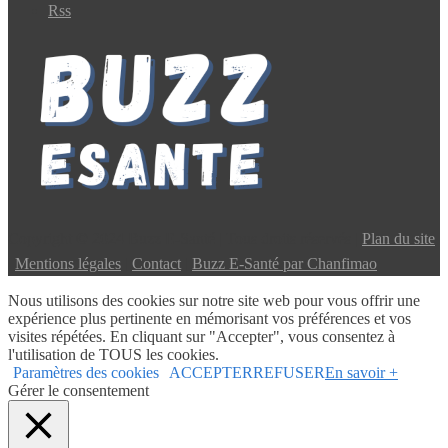
Rss
Copyright © 2024 Buzz E-Santé | Tous droits réservés |
Plan du site
|
Mentions légales
|
Contact
|
Buzz E-Santé par Chanfimao
Nous utilisons des cookies sur notre site web pour vous offrir une
expérience plus pertinente en mémorisant vos préférences et vos
visites répétées. En cliquant sur "Accepter", vous consentez à
l'utilisation de TOUS les cookies.
Paramètres des cookies
ACCEPTER
REFUSER
En savoir +
Gérer le consentement