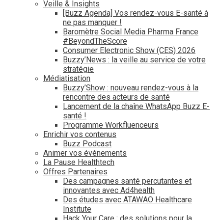
Veille & Insights
[Buzz Agenda] Vos rendez-vous E-santé à
ne pas manquer !
Baromètre Social Media Pharma France
#BeyondTheScore
Consumer Electronic Show (CES) 2026
Buzzy’News : la veille au service de votre
stratégie
Médiatisation
Buzzy’Show : nouveau rendez-vous à la
rencontre des acteurs de santé
Lancement de la chaîne WhatsApp Buzz E-
santé !
Programme Workfluenceurs
Enrichir vos contenus
Buzz Podcast
Animer vos événements
La Pause Healthtech
Offres Partenaires
Des campagnes santé percutantes et
innovantes avec Ad4health
Des études avec ATAWAO Healthcare
Institute
Hack Your Care : des solutions pour la