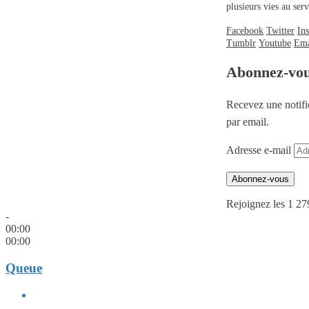
plusieurs vies au se
Facebook
Twitter
In
Tumblr
Youtube
Ema
Abonnez-vo
Recevez une notifi
par email.
Adresse e-mail
Abonnez-vous
Rejoignez les 1 27
-
00:00
00:00
Queue