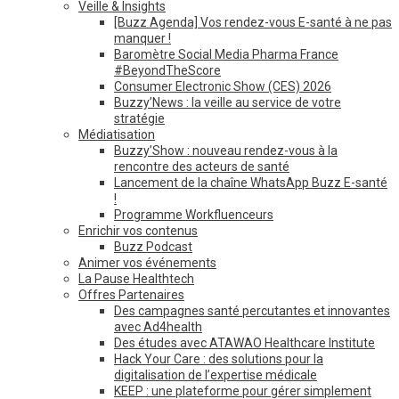
Veille & Insights
[Buzz Agenda] Vos rendez-vous E-santé à ne pas
manquer !
Baromètre Social Media Pharma France
#BeyondTheScore
Consumer Electronic Show (CES) 2026
Buzzy’News : la veille au service de votre
stratégie
Médiatisation
Buzzy’Show : nouveau rendez-vous à la
rencontre des acteurs de santé
Lancement de la chaîne WhatsApp Buzz E-santé
!
Programme Workfluenceurs
Enrichir vos contenus
Buzz Podcast
Animer vos événements
La Pause Healthtech
Offres Partenaires
Des campagnes santé percutantes et innovantes
avec Ad4health
Des études avec ATAWAO Healthcare Institute
Hack Your Care : des solutions pour la
digitalisation de l’expertise médicale
KEEP : une plateforme pour gérer simplement