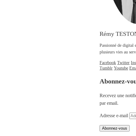
Rémy TESTO
Passionné de digital 
plusieurs vies au se
Facebook
Twitter
In
Tumblr
Youtube
Ema
Abonnez-vo
Recevez une notifi
par email.
Adresse e-mail
Abonnez-vous