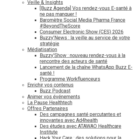
Veille & Insights
[Buzz Agenda] Vos rendez-vous E-santé à
ne pas manquer !
Baromètre Social Media Pharma France
#BeyondTheScore
Consumer Electronic Show (CES) 2026
Buzzy’News : la veille au service de votre
stratégie
Médiatisation
Buzzy’Show : nouveau rendez-vous à la
rencontre des acteurs de santé
Lancement de la chaîne WhatsApp Buzz E-
santé !
Programme Workfluenceurs
Enrichir vos contenus
Buzz Podcast
Animer vos événements
La Pause Healthtech
Offres Partenaires
Des campagnes santé percutantes et
innovantes avec Ad4health
Des études avec ATAWAO Healthcare
Institute
Hack Your Care : des solutions pour la