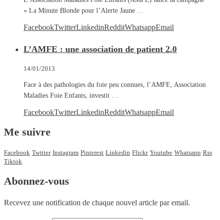
« La Minute Blonde pour l’Alerte Jaune …
Facebook
Twitter
Linkedin
Reddit
Whatsapp
Email
L’AMFE : une association de patient 2.0
14/01/2013
Face à des pathologies du foie peu connues, l’AMFE, Association
Maladies Foie Enfants, investit …
Facebook
Twitter
Linkedin
Reddit
Whatsapp
Email
Me suivre
Facebook
Twitter
Instagram
Pinterest
Linkedin
Flickr
Youtube
Whatsapp
Rss
Tiktok
Abonnez-vous
Recevez une notification de chaque nouvel article par email.