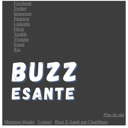
Facebook
Twitter
Instagram
Pinterest
Linkedin
Flickr
Tumblr
Youtube
Email
Rss
Copyright © 2024 Buzz E-Santé | Tous droits réservés |
Plan du site
|
Mentions légales
|
Contact
|
Buzz E-Santé par Chanfimao