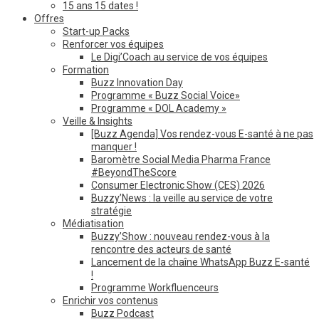
15 ans 15 dates !
Offres
Start-up Packs
Renforcer vos équipes
Le Digi’Coach au service de vos équipes
Formation
Buzz Innovation Day
Programme « Buzz Social Voice»
Programme « DOL Academy »
Veille & Insights
[Buzz Agenda] Vos rendez-vous E-santé à ne pas
manquer !
Baromètre Social Media Pharma France
#BeyondTheScore
Consumer Electronic Show (CES) 2026
Buzzy’News : la veille au service de votre
stratégie
Médiatisation
Buzzy’Show : nouveau rendez-vous à la
rencontre des acteurs de santé
Lancement de la chaîne WhatsApp Buzz E-santé
!
Programme Workfluenceurs
Enrichir vos contenus
Buzz Podcast