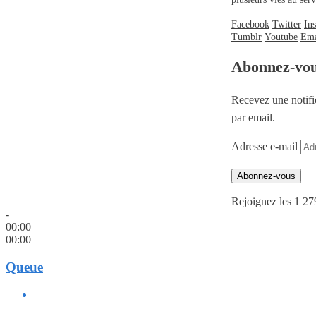
Facebook
Twitter
In
Tumblr
Youtube
Ema
Abonnez-vo
Recevez une notifi
par email.
Adresse e-mail
Abonnez-vous
Rejoignez les 1 27
-
00:00
00:00
Queue