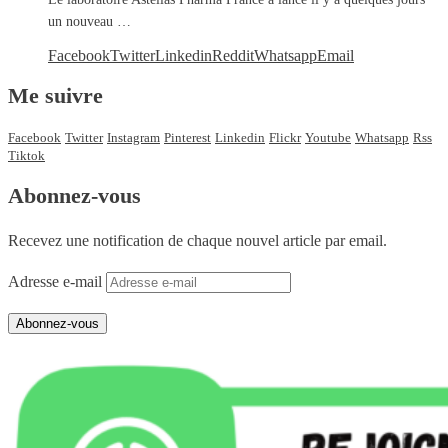
un nouveau …
Facebook
Twitter
Linkedin
Reddit
Whatsapp
Email
Me suivre
Facebook
Twitter
Instagram
Pinterest
Linkedin
Flickr
Youtube
Whatsapp
Rss
Tiktok
Abonnez-vous
Recevez une notification de chaque nouvel article par email.
Adresse e-mail
Abonnez-vous