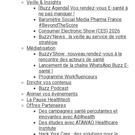
Veille & Insights
[Buzz Agenda] Vos rendez-vous E-santé à
ne pas manquer !
Baromètre Social Media Pharma France
#BeyondTheScore
Consumer Electronic Show (CES) 2026
Buzzy’News : la veille au service de votre
stratégie
Médiatisation
Buzzy’Show : nouveau rendez-vous à la
rencontre des acteurs de santé
Lancement de la chaîne WhatsApp Buzz E-
santé !
Programme Workfluenceurs
Enrichir vos contenus
Buzz Podcast
Animer vos événements
La Pause Healthtech
Offres Partenaires
Des campagnes santé percutantes et
innovantes avec Ad4health
Des études avec ATAWAO Healthcare
Institute
Hack Your Care : des solutions pour la