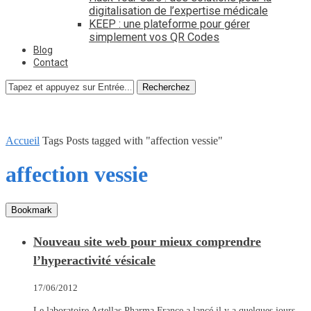
digitalisation de l’expertise médicale
KEEP : une plateforme pour gérer
simplement vos QR Codes
Blog
Contact
Recherchez
Accueil
Tags
Posts tagged with "affection vessie"
affection vessie
Bookmark
Nouveau site web pour mieux comprendre
l’hyperactivité vésicale
17/06/2012
Le laboratoire Astellas Pharma France a lancé il y a quelques jours