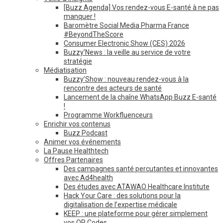
[Buzz Agenda] Vos rendez-vous E-santé à ne pas
manquer !
Baromètre Social Media Pharma France
#BeyondTheScore
Consumer Electronic Show (CES) 2026
Buzzy’News : la veille au service de votre
stratégie
Médiatisation
Buzzy’Show : nouveau rendez-vous à la
rencontre des acteurs de santé
Lancement de la chaîne WhatsApp Buzz E-santé
!
Programme Workfluenceurs
Enrichir vos contenus
Buzz Podcast
Animer vos événements
La Pause Healthtech
Offres Partenaires
Des campagnes santé percutantes et innovantes
avec Ad4health
Des études avec ATAWAO Healthcare Institute
Hack Your Care : des solutions pour la
digitalisation de l’expertise médicale
KEEP : une plateforme pour gérer simplement
vos QR Codes