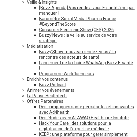
Veille & Insights
[Buzz Agenda] Vos rendez-vous E-santé à ne pas
manquer !
Baromètre Social Media Pharma France
#BeyondTheScore
Consumer Electronic Show (CES) 2026
Buzzy’News : la veille au service de votre
stratégie
Médiatisation
Buzzy’Show : nouveau rendez-vous à la
rencontre des acteurs de santé
Lancement de la chaîne WhatsApp Buzz E-santé
!
Programme Workfluenceurs
Enrichir vos contenus
Buzz Podcast
Animer vos événements
La Pause Healthtech
Offres Partenaires
Des campagnes santé percutantes et innovantes
avec Ad4health
Des études avec ATAWAO Healthcare Institute
Hack Your Care : des solutions pour la
digitalisation de l’expertise médicale
KEEP : une plateforme pour gérer simplement