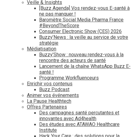
Veille & Insights
[Buzz Agenda] Vos rendez-vous E-santé à
ne pas manquer !
Baromètre Social Media Pharma France
#BeyondTheScore
Consumer Electronic Show (CES) 2026
Buzzy’News : la veille au service de votre
stratégie
Médiatisation
Buzzy’Show : nouveau rendez-vous à la
rencontre des acteurs de santé
Lancement de la chaîne WhatsApp Buzz E-
santé !
Programme Workfluenceurs
Enrichir vos contenus
Buzz Podcast
Animer vos événements
La Pause Healthtech
Offres Partenaires
Des campagnes santé percutantes et
innovantes avec Ad4health
Des études avec ATAWAO Healthcare
Institute
Hack Your Care : des solutions pour la