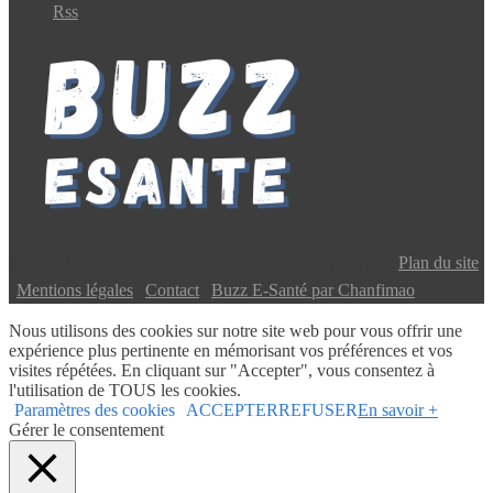
Rss
Copyright © 2024 Buzz E-Santé | Tous droits réservés |
Plan du site
|
Mentions légales
|
Contact
|
Buzz E-Santé par Chanfimao
Nous utilisons des cookies sur notre site web pour vous offrir une
expérience plus pertinente en mémorisant vos préférences et vos
visites répétées. En cliquant sur "Accepter", vous consentez à
l'utilisation de TOUS les cookies.
Paramètres des cookies
ACCEPTER
REFUSER
En savoir +
Gérer le consentement