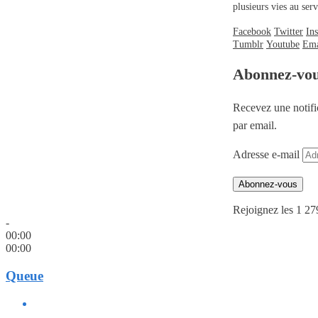
plusieurs vies au se
Facebook
Twitter
In
Tumblr
Youtube
Ema
Abonnez-vo
Recevez une notifi
par email.
Adresse e-mail
Abonnez-vous
Rejoignez les 1 27
-
00:00
00:00
Queue