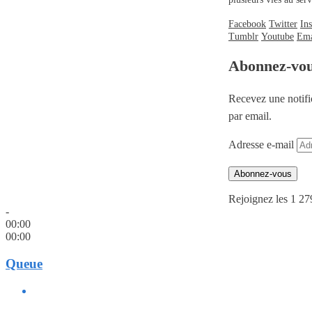
Facebook
Twitter
In
Tumblr
Youtube
Ema
Abonnez-vo
Recevez une notifi
par email.
Adresse e-mail
Abonnez-vous
Rejoignez les 1 27
-
00:00
00:00
Queue