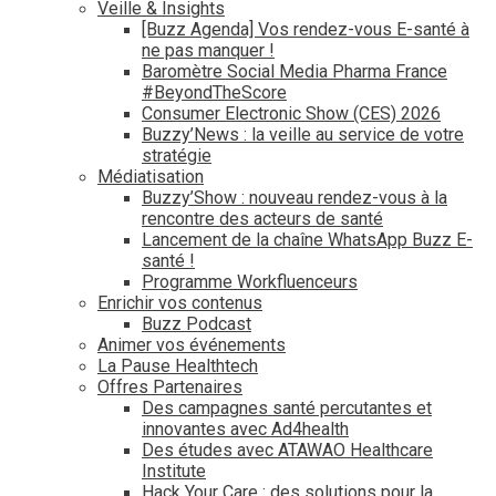
Veille & Insights
[Buzz Agenda] Vos rendez-vous E-santé à
ne pas manquer !
Baromètre Social Media Pharma France
#BeyondTheScore
Consumer Electronic Show (CES) 2026
Buzzy’News : la veille au service de votre
stratégie
Médiatisation
Buzzy’Show : nouveau rendez-vous à la
rencontre des acteurs de santé
Lancement de la chaîne WhatsApp Buzz E-
santé !
Programme Workfluenceurs
Enrichir vos contenus
Buzz Podcast
Animer vos événements
La Pause Healthtech
Offres Partenaires
Des campagnes santé percutantes et
innovantes avec Ad4health
Des études avec ATAWAO Healthcare
Institute
Hack Your Care : des solutions pour la