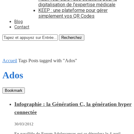
digitalisation de l’expertise médicale
KEEP : une plateforme pour gérer
simplement vos QR Codes
Blog
Contact
Recherchez
Accueil
Tags
Posts tagged with "Ados"
Ados
Bookmark
Infographie : la Génération C, la génération hyper
connectée
30/03/2012
En parallèle du Forum Adolescences qui se déroulera le 4 avril