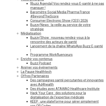
[Buzz Agenda] Vos rendez-vous E-santé à ne pas
manquer !
Baromètre Social Media Pharma France
#BeyondTheScore
Consumer Electronic Show (CES) 2026
Buzzy’News : la veille au service de votre
stratégie
Médiatisation
Buzzy’Show : nouveau rendez-vous à la
rencontre des acteurs de santé
Lancement de la chaîne WhatsApp Buzz E-santé
!
Programme Workfluenceurs
Enrichir vos contenus
Buzz Podcast
Animer vos événements
La Pause Healthtech
Offres Partenaires
Des campagnes santé percutantes et innovantes
avec Ad4health
Des études avec ATAWAO Healthcare Institute
Hack Your Care : des solutions pour la
digitalisation de l’expertise médicale
KEEP : une plateforme pour gérer simplement
vos QR Codes