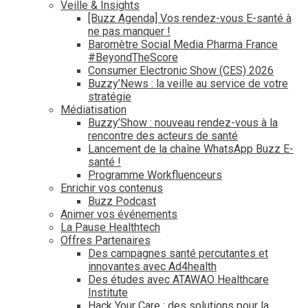
Veille & Insights
[Buzz Agenda] Vos rendez-vous E-santé à
ne pas manquer !
Baromètre Social Media Pharma France
#BeyondTheScore
Consumer Electronic Show (CES) 2026
Buzzy’News : la veille au service de votre
stratégie
Médiatisation
Buzzy’Show : nouveau rendez-vous à la
rencontre des acteurs de santé
Lancement de la chaîne WhatsApp Buzz E-
santé !
Programme Workfluenceurs
Enrichir vos contenus
Buzz Podcast
Animer vos événements
La Pause Healthtech
Offres Partenaires
Des campagnes santé percutantes et
innovantes avec Ad4health
Des études avec ATAWAO Healthcare
Institute
Hack Your Care : des solutions pour la