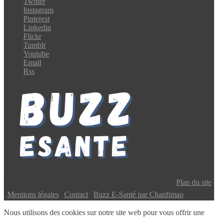
Twitter
Instagram
Pinterest
Linkedin
Flickr
Tumblr
Youtube
Email
Rss
Copyright © 2024 Buzz E-Santé | Tous droits réservés |
Plan du site
|
Mentions légales
|
Contact
|
Buzz E-Santé par Chanfimao
Nous utilisons des cookies sur notre site web pour vous offrir une