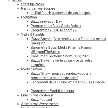
Start-up Packs
Renforcer vos équipes
Le Digi’Coach au service de vos équipes
Formation
Buzz Innovation Day
Programme « Buzz Social Voice»
Programme « DOL Academy »
Veille & Insights
[Buzz Agenda] Vos rendez-vous E-santé à ne pas
manquer !
Baromètre Social Media Pharma France
#BeyondTheScore
Consumer Electronic Show (CES) 2026
Buzzy’News : la veille au service de votre
stratégie
Médiatisation
Buzzy’Show : nouveau rendez-vous à la
rencontre des acteurs de santé
Lancement de la chaîne WhatsApp Buzz E-santé
!
Programme Workfluenceurs
Enrichir vos contenus
Buzz Podcast
Animer vos événements