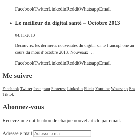
Facebook
Twitter
Linkedin
Reddit
Whatsapp
Email
Le meilleur du digital santé – Octobre 2013
04/11/2013
Découvrez les dernières nouveautés du digital santé francophone au
cours du mois d’octobre 2013. Nouveaux …
Facebook
Twitter
Linkedin
Reddit
Whatsapp
Email
Me suivre
Facebook
Twitter
Instagram
Pinterest
Linkedin
Flickr
Youtube
Whatsapp
Rss
Tiktok
Abonnez-vous
Recevez une notification de chaque nouvel article par email.
Adresse e-mail