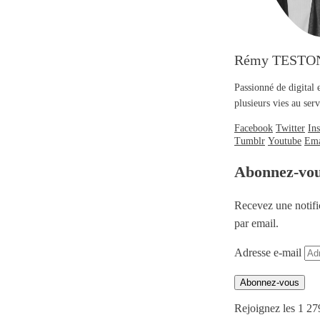
Rémy TESTO
Passionné de digital 
plusieurs vies au se
Facebook
Twitter
In
Tumblr
Youtube
Ema
Abonnez-vo
Recevez une notifi
par email.
Adresse e-mail
Abonnez-vous
Rejoignez les 1 27