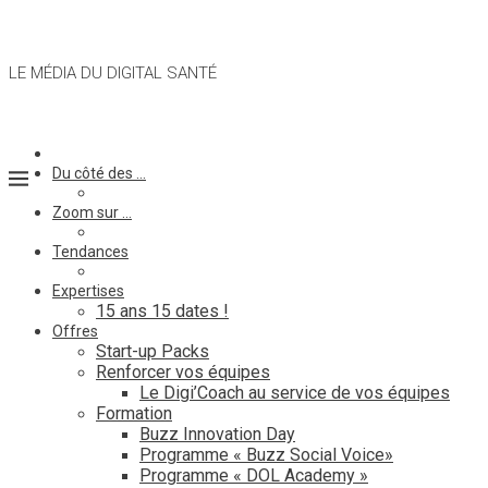
LE MÉDIA DU DIGITAL SANTÉ
Du côté des …
Zoom sur …
Tendances
Expertises
15 ans 15 dates !
Offres
Start-up Packs
Renforcer vos équipes
Le Digi’Coach au service de vos équipes
Formation
Buzz Innovation Day
Programme « Buzz Social Voice»
Programme « DOL Academy »