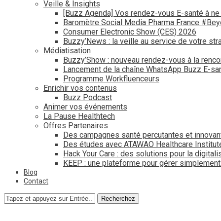
Veille & Insights
[Buzz Agenda] Vos rendez-vous E-santé à ne
Baromètre Social Media Pharma France #Be
Consumer Electronic Show (CES) 2026
Buzzy’News : la veille au service de votre str
Médiatisation
Buzzy’Show : nouveau rendez-vous à la renco
Lancement de la chaîne WhatsApp Buzz E-san
Programme Workfluenceurs
Enrichir vos contenus
Buzz Podcast
Animer vos événements
La Pause Healthtech
Offres Partenaires
Des campagnes santé percutantes et innovan
Des études avec ATAWAO Healthcare Institut
Hack Your Care : des solutions pour la digital
KEEP : une plateforme pour gérer simplemen
Blog
Contact
Recherchez