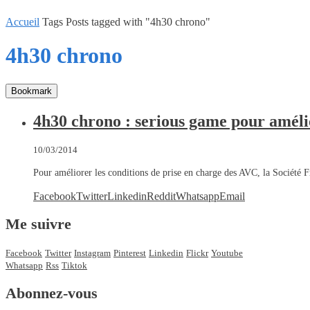
Accueil
Tags
Posts tagged with "4h30 chrono"
4h30 chrono
Bookmark
4h30 chrono : serious game pour améli
10/03/2014
Pour améliorer les conditions de prise en charge des AVC, la Sociét
Facebook
Twitter
Linkedin
Reddit
Whatsapp
Email
Me suivre
Facebook
Twitter
Instagram
Pinterest
Linkedin
Flickr
Youtube
Whatsapp
Rss
Tiktok
Abonnez-vous