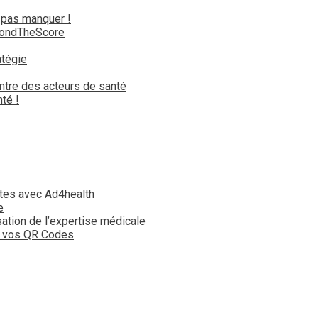
 pas manquer !
yondTheScore
atégie
ntre des acteurs de santé
té !
tes avec Ad4health
e
isation de l’expertise médicale
t vos QR Codes