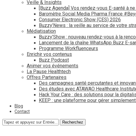
Veille & Insights
[Buzz Agenda] Vos rendez-vous E-santé à ne
Baromètre Social Media Pharma France #Be
Consumer Electronic Show (CES) 2026
Buzzy’News : la veille au service de votre str
Médiatisation
Buzzy’Show : nouveau rendez-vous à la renco
Lancement de la chaîne WhatsApp Buzz E-san
Programme Workfluenceurs
Enrichir vos contenus
Buzz Podcast
Animer vos événements
La Pause Healthtech
Offres Partenaires
Des campagnes santé percutantes et innovan
Des études avec ATAWAO Healthcare Institut
Hack Your Care : des solutions pour la digital
KEEP : une plateforme pour gérer simplemen
Blog
Contact
Recherchez