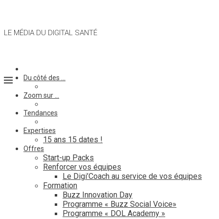
LE MÉDIA DU DIGITAL SANTÉ
Du côté des …
Zoom sur …
Tendances
Expertises
15 ans 15 dates !
Offres
Start-up Packs
Renforcer vos équipes
Le Digi’Coach au service de vos équipes
Formation
Buzz Innovation Day
Programme « Buzz Social Voice»
Programme « DOL Academy »