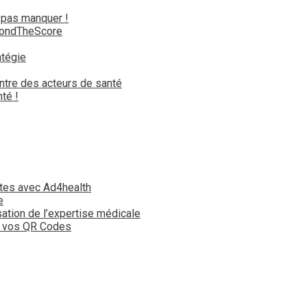
 pas manquer !
yondTheScore
atégie
ntre des acteurs de santé
té !
tes avec Ad4health
e
isation de l’expertise médicale
t vos QR Codes