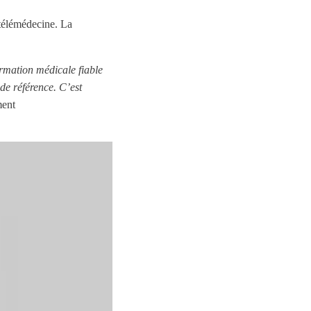
 télémédecine. La
ormation médicale fiable
de référence. C’est
ment