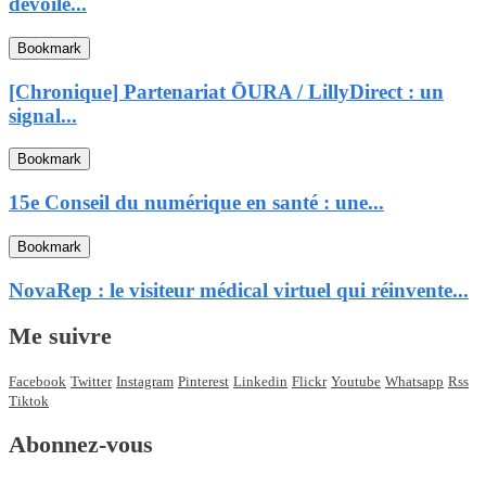
dévoile...
Bookmark
[Chronique] Partenariat ŌURA / LillyDirect : un
signal...
Bookmark
15e Conseil du numérique en santé : une...
Bookmark
NovaRep : le visiteur médical virtuel qui réinvente...
Me suivre
Facebook
Twitter
Instagram
Pinterest
Linkedin
Flickr
Youtube
Whatsapp
Rss
Tiktok
Abonnez-vous