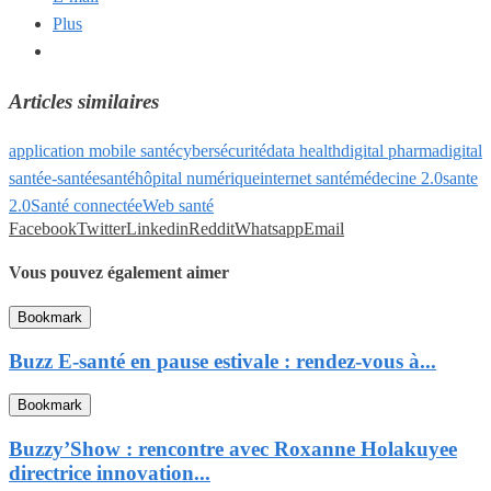
Plus
Articles similaires
application mobile santé
cybersécurité
data health
digital pharma
digital
santé
e-santé
esanté
hôpital numérique
internet santé
médecine 2.0
sante
2.0
Santé connectée
Web santé
Facebook
Twitter
Linkedin
Reddit
Whatsapp
Email
Vous pouvez également aimer
Bookmark
Buzz E-santé en pause estivale : rendez-vous à...
Bookmark
Buzzy’Show : rencontre avec Roxanne Holakuyee
directrice innovation...