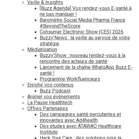
Veille & Insights
[Buzz Agenda] Vos rendez-vous E-santé à
ne pas manquer !
Baromètre Social Media Pharma France
#BeyondTheScore
Consumer Electronic Show (CES) 2026
Buzzy’News : la veille au service de votre
stratégie
Médiatisation
Buzzy’Show : nouveau rendez-vous à la
rencontre des acteurs de santé
Lancement de la chaîne WhatsApp Buzz E-
santé !
Programme Workfluenceurs
Enrichir vos contenus
Buzz Podcast
Animer vos événements
La Pause Healthtech
Offres Partenaires
Des campagnes santé percutantes et
innovantes avec Ad4health
Des études avec ATAWAO Healthcare
Institute
Hack Your Care : des solutions pour la