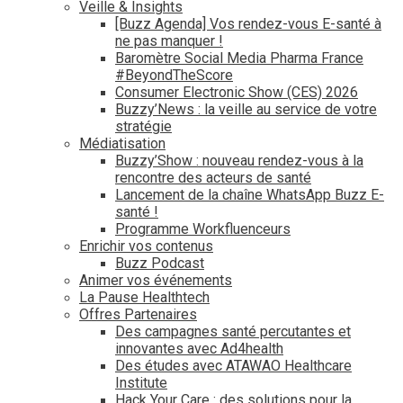
Veille & Insights
[Buzz Agenda] Vos rendez-vous E-santé à
ne pas manquer !
Baromètre Social Media Pharma France
#BeyondTheScore
Consumer Electronic Show (CES) 2026
Buzzy’News : la veille au service de votre
stratégie
Médiatisation
Buzzy’Show : nouveau rendez-vous à la
rencontre des acteurs de santé
Lancement de la chaîne WhatsApp Buzz E-
santé !
Programme Workfluenceurs
Enrichir vos contenus
Buzz Podcast
Animer vos événements
La Pause Healthtech
Offres Partenaires
Des campagnes santé percutantes et
innovantes avec Ad4health
Des études avec ATAWAO Healthcare
Institute
Hack Your Care : des solutions pour la