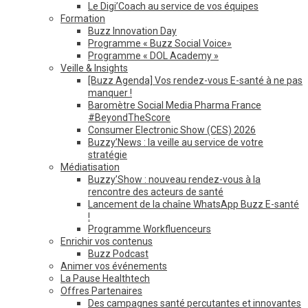
Le Digi’Coach au service de vos équipes
Formation
Buzz Innovation Day
Programme « Buzz Social Voice»
Programme « DOL Academy »
Veille & Insights
[Buzz Agenda] Vos rendez-vous E-santé à ne pas
manquer !
Baromètre Social Media Pharma France
#BeyondTheScore
Consumer Electronic Show (CES) 2026
Buzzy’News : la veille au service de votre
stratégie
Médiatisation
Buzzy’Show : nouveau rendez-vous à la
rencontre des acteurs de santé
Lancement de la chaîne WhatsApp Buzz E-santé
!
Programme Workfluenceurs
Enrichir vos contenus
Buzz Podcast
Animer vos événements
La Pause Healthtech
Offres Partenaires
Des campagnes santé percutantes et innovantes