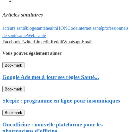
Articles similaires
acteurs santé
blog
esanté
health
HONCode
internet santé
professionnels
de santé
sante
Web santé
Facebook
Twitter
Linkedin
Reddit
Whatsapp
Email
Vous pouvez également aimer
Bookmark
Google Ads met à jour ses règles Santé...
Bookmark
Sleepie : programme en ligne pour insomniaques
Bookmark
Oncofficine : nouvelle plateforme pour les
pharmaciens d’officine...