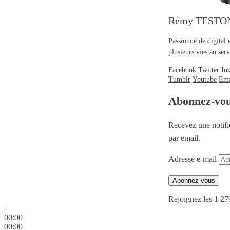
Rémy TESTO
Passionné de digital 
plusieurs vies au se
Facebook
Twitter
In
Tumblr
Youtube
Ema
Abonnez-vo
Recevez une notifi
par email.
Adresse e-mail
Abonnez-vous
Rejoignez les 1 27
-
00:00
00:00