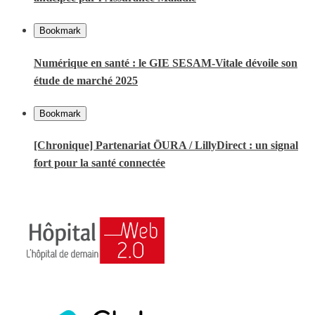
Bookmark
Numérique en santé : le GIE SESAM-Vitale dévoile son
étude de marché 2025
Bookmark
[Chronique] Partenariat ŌURA / LillyDirect : un signal
fort pour la santé connectée