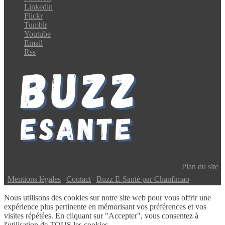
Linkedin
Flickr
Tumblr
Youtube
Email
Rss
Copyright © 2024 Buzz E-Santé | Tous droits réservés |
Plan du site
|
Mentions légales
|
Contact
|
Buzz E-Santé par Chanfimao
Nous utilisons des cookies sur notre site web pour vous offrir une
expérience plus pertinente en mémorisant vos préférences et vos
visites répétées. En cliquant sur "Accepter", vous consentez à
l'utilisation de TOUS les cookies.