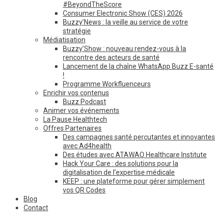
#BeyondTheScore
Consumer Electronic Show (CES) 2026
Buzzy’News : la veille au service de votre
stratégie
Médiatisation
Buzzy’Show : nouveau rendez-vous à la
rencontre des acteurs de santé
Lancement de la chaîne WhatsApp Buzz E-santé
!
Programme Workfluenceurs
Enrichir vos contenus
Buzz Podcast
Animer vos événements
La Pause Healthtech
Offres Partenaires
Des campagnes santé percutantes et innovantes
avec Ad4health
Des études avec ATAWAO Healthcare Institute
Hack Your Care : des solutions pour la
digitalisation de l’expertise médicale
KEEP : une plateforme pour gérer simplement
vos QR Codes
Blog
Contact