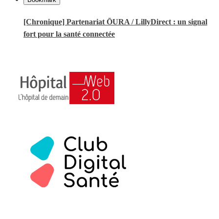
[Chronique] Partenariat ŌURA / LillyDirect : un signal
fort pour la santé connectée