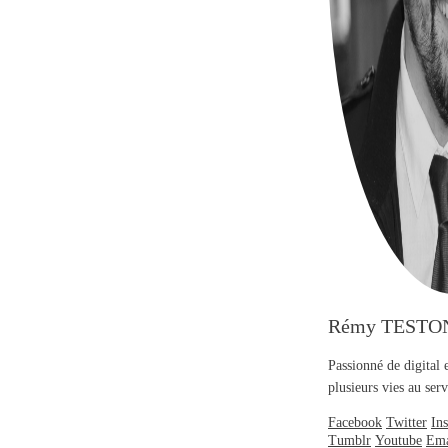
Rémy TESTO
Passionné de digital 
plusieurs vies au se
Facebook
Twitter
In
Tumblr
Youtube
Ema