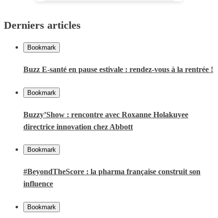
Derniers articles
Bookmark
Buzz E-santé en pause estivale : rendez-vous à la rentrée !
Bookmark
Buzzy’Show : rencontre avec Roxanne Holakuyee
directrice innovation chez Abbott
Bookmark
#BeyondTheScore : la pharma française construit son
influence
Bookmark