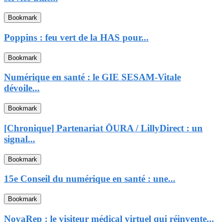
Bookmark
Poppins : feu vert de la HAS pour...
Bookmark
Numérique en santé : le GIE SESAM-Vitale
dévoile...
Bookmark
[Chronique] Partenariat ŌURA / LillyDirect : un
signal...
Bookmark
15e Conseil du numérique en santé : une...
Bookmark
NovaRep : le visiteur médical virtuel qui réinvente...