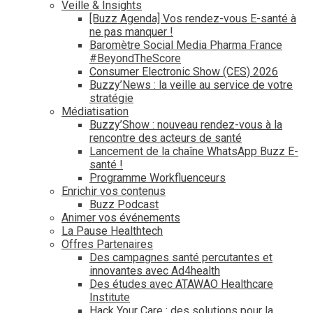
Veille & Insights
[Buzz Agenda] Vos rendez-vous E-santé à
ne pas manquer !
Baromètre Social Media Pharma France
#BeyondTheScore
Consumer Electronic Show (CES) 2026
Buzzy’News : la veille au service de votre
stratégie
Médiatisation
Buzzy’Show : nouveau rendez-vous à la
rencontre des acteurs de santé
Lancement de la chaîne WhatsApp Buzz E-
santé !
Programme Workfluenceurs
Enrichir vos contenus
Buzz Podcast
Animer vos événements
La Pause Healthtech
Offres Partenaires
Des campagnes santé percutantes et
innovantes avec Ad4health
Des études avec ATAWAO Healthcare
Institute
Hack Your Care : des solutions pour la