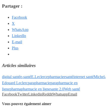
Partager :
Facebook
X
WhatsApp
LinkedIn
E-mail
Plus
Articles similaires
digital santé
e-santé
E.Leclerc
epharmacie
esanté
internet santé
Michel-
Edouard Leclerc
parapharmacie
parapharmacie en
ligne
pharma
pharmacie en ligne
sante 2.0
Web santé
Facebook
Twitter
Linkedin
Reddit
Whatsapp
Email
Vous pouvez également aimer