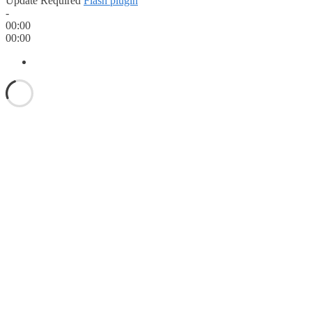
Update Required
Flash plugin
-
00:00
00:00