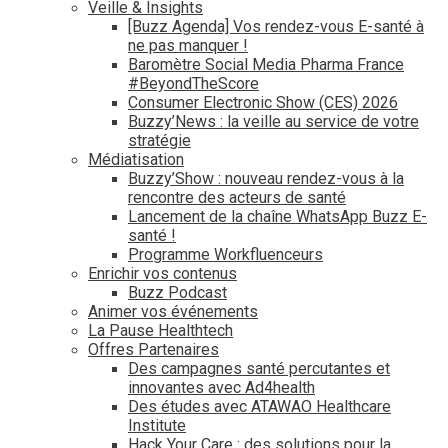
Veille & Insights
[Buzz Agenda] Vos rendez-vous E-santé à
ne pas manquer !
Baromètre Social Media Pharma France
#BeyondTheScore
Consumer Electronic Show (CES) 2026
Buzzy’News : la veille au service de votre
stratégie
Médiatisation
Buzzy’Show : nouveau rendez-vous à la
rencontre des acteurs de santé
Lancement de la chaîne WhatsApp Buzz E-
santé !
Programme Workfluenceurs
Enrichir vos contenus
Buzz Podcast
Animer vos événements
La Pause Healthtech
Offres Partenaires
Des campagnes santé percutantes et
innovantes avec Ad4health
Des études avec ATAWAO Healthcare
Institute
Hack Your Care : des solutions pour la