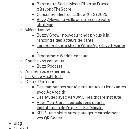
Baromètre Social Media Pharma France
#BeyondTheScore
Consumer Electronic Show (CES) 2026
Buzzy’News : la veille au service de votre
stratégie
Médiatisation
Buzzy’Show : nouveau rendez-vous à la
rencontre des acteurs de santé
Lancement de la chaîne WhatsApp Buzz E-santé
!
Programme Workfluenceurs
Enrichir vos contenus
Buzz Podcast
Animer vos événements
La Pause Healthtech
Offres Partenaires
Des campagnes santé percutantes et innovantes
avec Ad4health
Des études avec ATAWAO Healthcare Institute
Hack Your Care : des solutions pour la
digitalisation de l’expertise médicale
KEEP : une plateforme pour gérer simplement
vos QR Codes
Blog
Contact