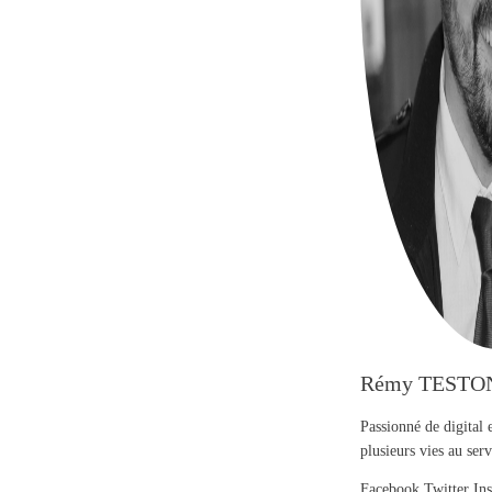
Rémy TESTO
Passionné de digital 
plusieurs vies au se
Facebook
Twitter
In