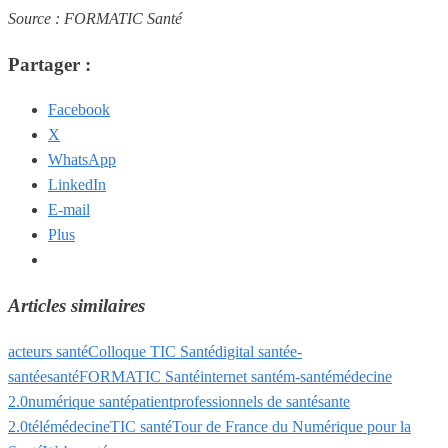
Source : FORMATIC Santé
Partager :
Facebook
X
WhatsApp
LinkedIn
E-mail
Plus
Articles similaires
acteurs santé
Colloque TIC Santé
digital santé
e-
santé
esanté
FORMATIC Santé
internet santé
m-santé
médecine
2.0
numérique santé
patient
professionnels de santé
sante
2.0
télémédecine
TIC santé
Tour de France du Numérique pour la