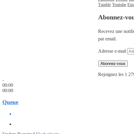
Tumblr
Youtube
Ema
Abonnez-vo
Recevez une notifi
par email.
Adresse e-mail
Abonnez-vous
Rejoignez les 1 27
-
00:00
00:00
Queue