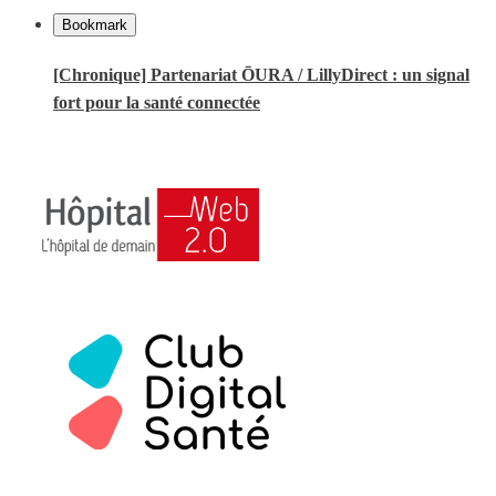
Bookmark
[Chronique] Partenariat ŌURA / LillyDirect : un signal
fort pour la santé connectée