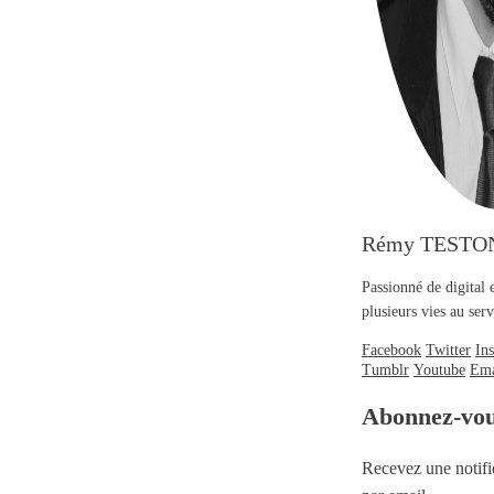
Rémy TESTO
Passionné de digital 
plusieurs vies au se
Facebook
Twitter
In
Tumblr
Youtube
Ema
Abonnez-vo
Recevez une notifi