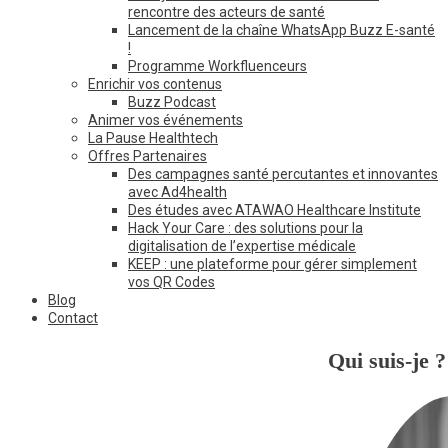
rencontre des acteurs de santé
Lancement de la chaîne WhatsApp Buzz E-santé
!
Programme Workfluenceurs
Enrichir vos contenus
Buzz Podcast
Animer vos événements
La Pause Healthtech
Offres Partenaires
Des campagnes santé percutantes et innovantes
avec Ad4health
Des études avec ATAWAO Healthcare Institute
Hack Your Care : des solutions pour la
digitalisation de l’expertise médicale
KEEP : une plateforme pour gérer simplement
vos QR Codes
Blog
Contact
Qui suis-je ?