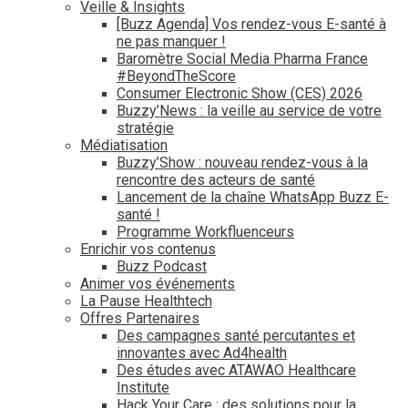
Veille & Insights
[Buzz Agenda] Vos rendez-vous E-santé à
ne pas manquer !
Baromètre Social Media Pharma France
#BeyondTheScore
Consumer Electronic Show (CES) 2026
Buzzy’News : la veille au service de votre
stratégie
Médiatisation
Buzzy’Show : nouveau rendez-vous à la
rencontre des acteurs de santé
Lancement de la chaîne WhatsApp Buzz E-
santé !
Programme Workfluenceurs
Enrichir vos contenus
Buzz Podcast
Animer vos événements
La Pause Healthtech
Offres Partenaires
Des campagnes santé percutantes et
innovantes avec Ad4health
Des études avec ATAWAO Healthcare
Institute
Hack Your Care : des solutions pour la