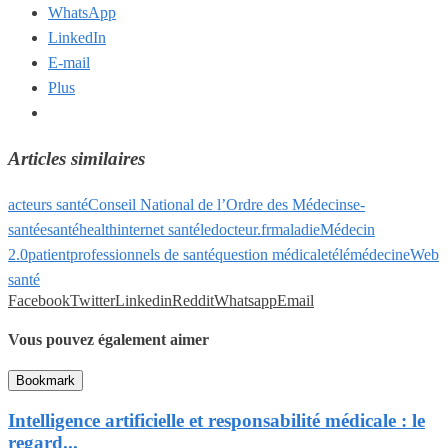
WhatsApp
LinkedIn
E-mail
Plus
Articles similaires
acteurs santé
Conseil National de l’Ordre des Médecins
e-
santé
esanté
health
internet santé
ledocteur.fr
maladie
Médecin
2.0
patient
professionnels de santé
question médicale
télémédecine
Web
santé
Facebook
Twitter
Linkedin
Reddit
Whatsapp
Email
Vous pouvez également aimer
Bookmark
Intelligence artificielle et responsabilité médicale : le
regard...