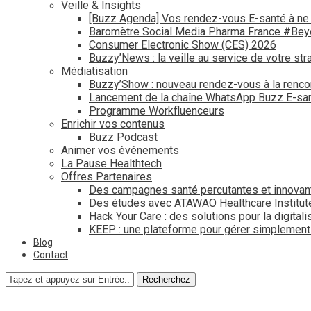
Veille & Insights
[Buzz Agenda] Vos rendez-vous E-santé à ne
Baromètre Social Media Pharma France #Be
Consumer Electronic Show (CES) 2026
Buzzy’News : la veille au service de votre str
Médiatisation
Buzzy’Show : nouveau rendez-vous à la renco
Lancement de la chaîne WhatsApp Buzz E-san
Programme Workfluenceurs
Enrichir vos contenus
Buzz Podcast
Animer vos événements
La Pause Healthtech
Offres Partenaires
Des campagnes santé percutantes et innovan
Des études avec ATAWAO Healthcare Institut
Hack Your Care : des solutions pour la digital
KEEP : une plateforme pour gérer simplemen
Blog
Contact
Recherchez