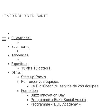
LE MÉDIA DU DIGITAL SANTÉ
Du côté des …
Zoom sur …
Tendances
Expertises
15 ans 15 dates !
Offres
Start-up Packs
Renforcer vos équipes
Le Digi’Coach au service de vos équipes
Formation
Buzz Innovation Day
Programme « Buzz Social Voice»
Programme « DOL Academy »