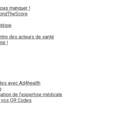
 pas manquer !
yondTheScore
atégie
ntre des acteurs de santé
té !
tes avec Ad4health
e
isation de l’expertise médicale
t vos QR Codes