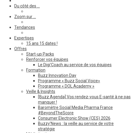
Du côté des …
Zoom sur …
Tendances
Expertises
15 ans 15 dates !
Offres
Start-up Packs
Renforcer vos équipes
Le Digi’Coach au service de vos équipes
Formation
Buzz Innovation Day
Programme « Buzz Social Voice»
Programme « DOL Academy »
Veille & Insights
[Buzz Agenda] Vos rendez-vous E-santé à ne pas
manquer !
Baromètre Social Media Pharma France
#BeyondTheScore
Consumer Electronic Show (CES) 2026
Buzzy’News : la veille au service de votre
stratégie