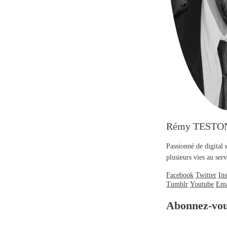
Rémy TESTO
Passionné de digital 
plusieurs vies au se
Facebook
Twitter
In
Tumblr
Youtube
Ema
Abonnez-vo