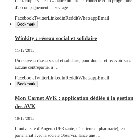
La startup e-santé JICC lance un briquet connecté et un programme
d’accompagnement au sevrage …
Facebook
Twitter
Linkedin
Reddit
Whatsapp
Email
Bookmark
Winkity : réseau social et solidaire
11/12/2015
Un nouveau réseau social et solidaire, pour donner et recevoir sans
aucune contrepartie, a …
Facebook
Twitter
Linkedin
Reddit
Whatsapp
Email
Bookmark
Mon Carnet AVK : application dédiée à la gestion
des AVK
10/12/2015
L’université d’Angers (UFR santé, département pharmacie), en
partenariat avec la société Observia, lance une …