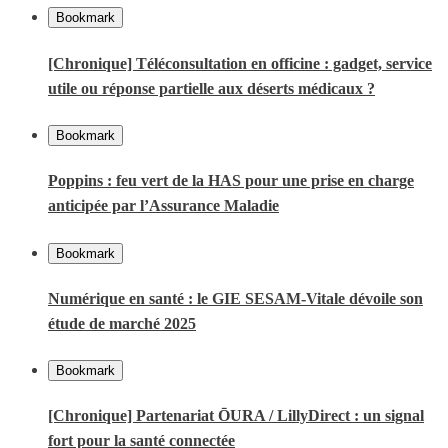
Bookmark
[Chronique] Téléconsultation en officine : gadget, service
utile ou réponse partielle aux déserts médicaux ?
Bookmark
Poppins : feu vert de la HAS pour une prise en charge
anticipée par l’Assurance Maladie
Bookmark
Numérique en santé : le GIE SESAM-Vitale dévoile son
étude de marché 2025
Bookmark
[Chronique] Partenariat ŌURA / LillyDirect : un signal
fort pour la santé connectée