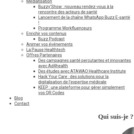
Médiatisation
Buzzy’Show : nouveau rendez-vous à la
rencontre des acteurs de santé
Lancement de la chaîne WhatsApp Buzz E-santé
!
Programme Workfluenceurs
Enrichir vos contenus
Buzz Podcast
Animer vos événements
La Pause Healthtech
Offres Partenaires
Des campagnes santé percutantes et innovantes
avec Ad4health
Des études avec ATAWAO Healthcare Institute
Hack Your Care : des solutions pour la
digitalisation de l’expertise médicale
KEEP : une plateforme pour gérer simplement
vos QR Codes
Blog
Contact
Qui suis-je ?