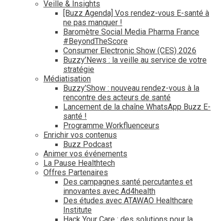
Veille & Insights
[Buzz Agenda] Vos rendez-vous E-santé à
ne pas manquer !
Baromètre Social Media Pharma France
#BeyondTheScore
Consumer Electronic Show (CES) 2026
Buzzy’News : la veille au service de votre
stratégie
Médiatisation
Buzzy’Show : nouveau rendez-vous à la
rencontre des acteurs de santé
Lancement de la chaîne WhatsApp Buzz E-
santé !
Programme Workfluenceurs
Enrichir vos contenus
Buzz Podcast
Animer vos événements
La Pause Healthtech
Offres Partenaires
Des campagnes santé percutantes et
innovantes avec Ad4health
Des études avec ATAWAO Healthcare
Institute
Hack Your Care : des solutions pour la