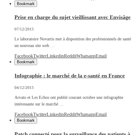
Bookmark
Prise en charge du sujet vieillissant avec Envisâge
07/12/2015
Le laboratoire Novartis met à disposition des professionnels de santé
un nouveau site web …
Facebook
Twitter
Linkedin
Reddit
Whatsapp
Email
Bookmark
Infographie : le marché de la e-santé en France
04/12/2015
Arvato et Les Echos ont publié courant octobre une infographie
intéressante sur le marché …
Facebook
Twitter
Linkedin
Reddit
Whatsapp
Email
Bookmark
Patch connecté pour la surveillance des patients à