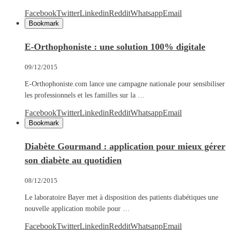
Facebook
Twitter
Linkedin
Reddit
Whatsapp
Email
Bookmark
E-Orthophoniste : une solution 100% digitale
09/12/2015
E-Orthophoniste.com lance une campagne nationale pour sensibiliser
les professionnels et les familles sur la …
Facebook
Twitter
Linkedin
Reddit
Whatsapp
Email
Bookmark
Diabète Gourmand : application pour mieux gérer
son diabète au quotidien
08/12/2015
Le laboratoire Bayer met à disposition des patients diabétiques une
nouvelle application mobile pour …
Facebook
Twitter
Linkedin
Reddit
Whatsapp
Email