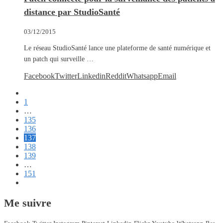
distance par StudioSanté
03/12/2015
Le réseau StudioSanté lance une plateforme de santé numérique et
un patch qui surveille …
Facebook
Twitter
Linkedin
Reddit
Whatsapp
Email
1
…
135
136
137
138
139
…
151
Me suivre