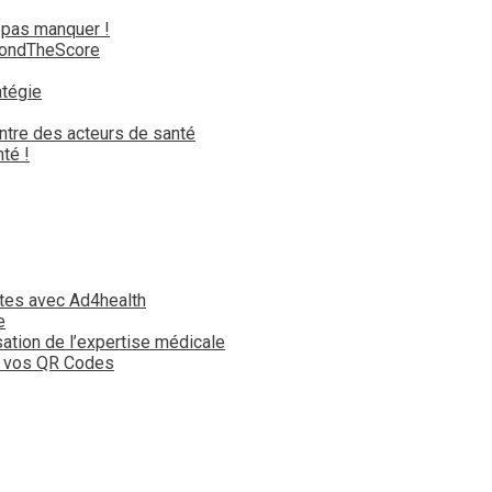
 pas manquer !
yondTheScore
atégie
ntre des acteurs de santé
té !
tes avec Ad4health
e
isation de l’expertise médicale
t vos QR Codes