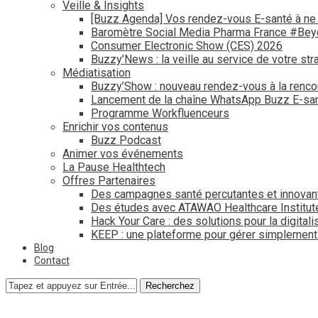
Veille & Insights
[Buzz Agenda] Vos rendez-vous E-santé à ne
Baromètre Social Media Pharma France #Be
Consumer Electronic Show (CES) 2026
Buzzy’News : la veille au service de votre str
Médiatisation
Buzzy’Show : nouveau rendez-vous à la renco
Lancement de la chaîne WhatsApp Buzz E-san
Programme Workfluenceurs
Enrichir vos contenus
Buzz Podcast
Animer vos événements
La Pause Healthtech
Offres Partenaires
Des campagnes santé percutantes et innovan
Des études avec ATAWAO Healthcare Institut
Hack Your Care : des solutions pour la digital
KEEP : une plateforme pour gérer simplemen
Blog
Contact
Recherchez