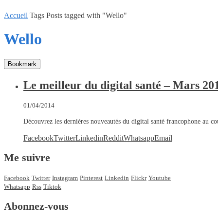
Accueil
Tags
Posts tagged with "Wello"
Wello
Bookmark
Le meilleur du digital santé – Mars 20
01/04/2014
Découvrez les dernières nouveautés du digital santé francophone au 
Facebook
Twitter
Linkedin
Reddit
Whatsapp
Email
Me suivre
Facebook
Twitter
Instagram
Pinterest
Linkedin
Flickr
Youtube
Whatsapp
Rss
Tiktok
Abonnez-vous