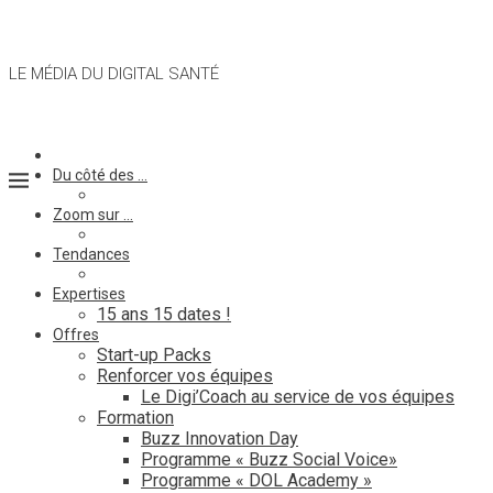
LE MÉDIA DU DIGITAL SANTÉ
Du côté des …
Zoom sur …
Tendances
Expertises
15 ans 15 dates !
Offres
Start-up Packs
Renforcer vos équipes
Le Digi’Coach au service de vos équipes
Formation
Buzz Innovation Day
Programme « Buzz Social Voice»
Programme « DOL Academy »