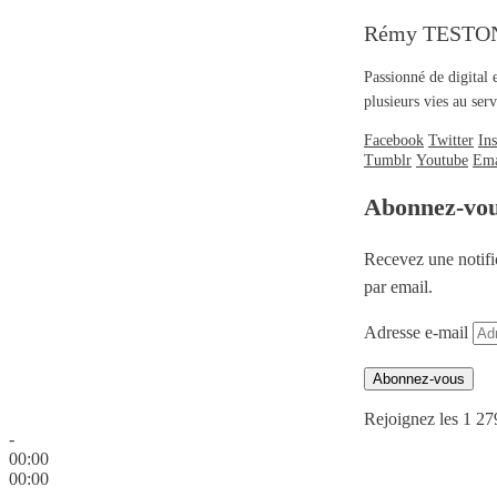
Rémy TESTO
Passionné de digital 
plusieurs vies au se
Facebook
Twitter
In
Tumblr
Youtube
Ema
Abonnez-vo
Recevez une notifi
par email.
Adresse e-mail
Abonnez-vous
Rejoignez les 1 27
-
00:00
00:00