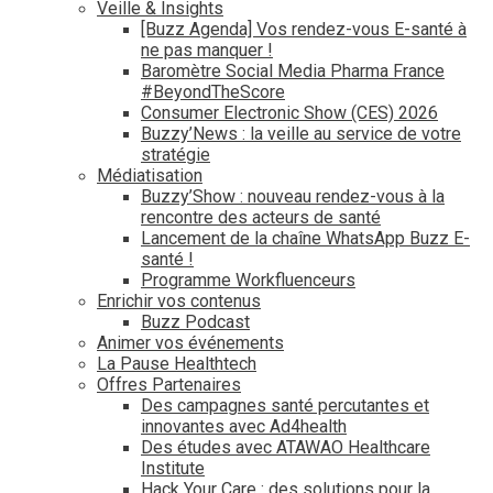
Veille & Insights
[Buzz Agenda] Vos rendez-vous E-santé à
ne pas manquer !
Baromètre Social Media Pharma France
#BeyondTheScore
Consumer Electronic Show (CES) 2026
Buzzy’News : la veille au service de votre
stratégie
Médiatisation
Buzzy’Show : nouveau rendez-vous à la
rencontre des acteurs de santé
Lancement de la chaîne WhatsApp Buzz E-
santé !
Programme Workfluenceurs
Enrichir vos contenus
Buzz Podcast
Animer vos événements
La Pause Healthtech
Offres Partenaires
Des campagnes santé percutantes et
innovantes avec Ad4health
Des études avec ATAWAO Healthcare
Institute
Hack Your Care : des solutions pour la