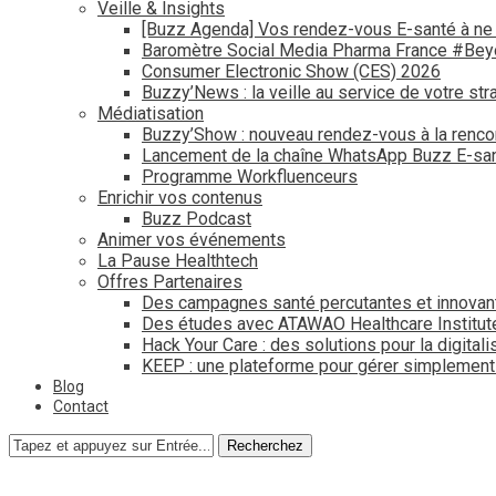
Veille & Insights
[Buzz Agenda] Vos rendez-vous E-santé à ne
Baromètre Social Media Pharma France #Be
Consumer Electronic Show (CES) 2026
Buzzy’News : la veille au service de votre str
Médiatisation
Buzzy’Show : nouveau rendez-vous à la renco
Lancement de la chaîne WhatsApp Buzz E-san
Programme Workfluenceurs
Enrichir vos contenus
Buzz Podcast
Animer vos événements
La Pause Healthtech
Offres Partenaires
Des campagnes santé percutantes et innovan
Des études avec ATAWAO Healthcare Institut
Hack Your Care : des solutions pour la digital
KEEP : une plateforme pour gérer simplemen
Blog
Contact
Recherchez