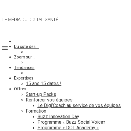
LE MÉDIA DU DIGITAL SANTÉ
Du côté des …
Zoom sur …
Tendances
Expertises
15 ans 15 dates !
Offres
Start-up Packs
Renforcer vos équipes
Le Digi’Coach au service de vos équipes
Formation
Buzz Innovation Day
Programme « Buzz Social Voice»
Programme « DOL Academy »