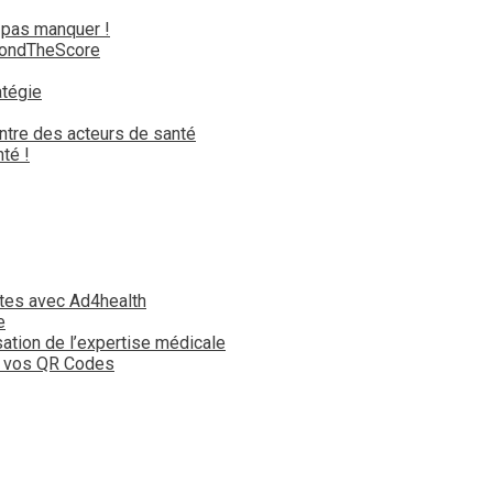
 pas manquer !
yondTheScore
atégie
ntre des acteurs de santé
té !
tes avec Ad4health
e
isation de l’expertise médicale
t vos QR Codes