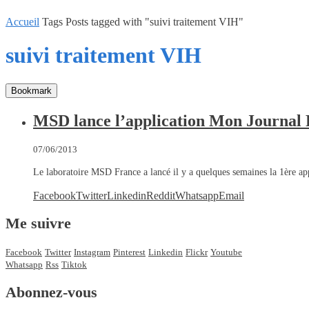
Accueil
Tags
Posts tagged with "suivi traitement VIH"
suivi traitement VIH
Bookmark
MSD lance l’application Mon Journal P
07/06/2013
Le laboratoire MSD France a lancé il y a quelques semaines la 1ère a
Facebook
Twitter
Linkedin
Reddit
Whatsapp
Email
Me suivre
Facebook
Twitter
Instagram
Pinterest
Linkedin
Flickr
Youtube
Whatsapp
Rss
Tiktok
Abonnez-vous