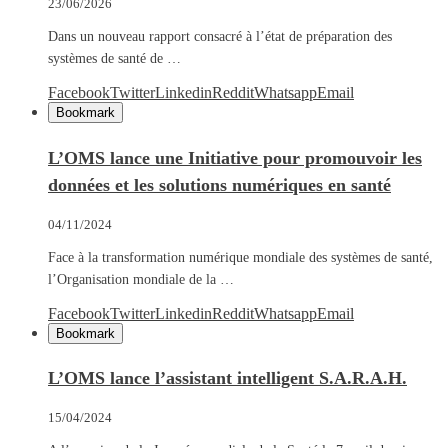
23/06/2026
Dans un nouveau rapport consacré à l’état de préparation des
systèmes de santé de …
Facebook
Twitter
Linkedin
Reddit
Whatsapp
Email
Bookmark
L’OMS lance une Initiative pour promouvoir les
données et les solutions numériques en santé
04/11/2024
Face à la transformation numérique mondiale des systèmes de santé,
l’Organisation mondiale de la …
Facebook
Twitter
Linkedin
Reddit
Whatsapp
Email
Bookmark
L’OMS lance l’assistant intelligent S.A.R.A.H.
15/04/2024