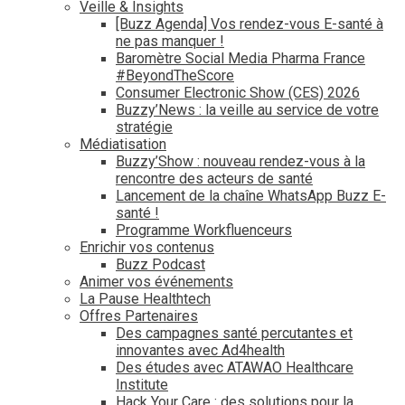
Veille & Insights
[Buzz Agenda] Vos rendez-vous E-santé à
ne pas manquer !
Baromètre Social Media Pharma France
#BeyondTheScore
Consumer Electronic Show (CES) 2026
Buzzy’News : la veille au service de votre
stratégie
Médiatisation
Buzzy’Show : nouveau rendez-vous à la
rencontre des acteurs de santé
Lancement de la chaîne WhatsApp Buzz E-
santé !
Programme Workfluenceurs
Enrichir vos contenus
Buzz Podcast
Animer vos événements
La Pause Healthtech
Offres Partenaires
Des campagnes santé percutantes et
innovantes avec Ad4health
Des études avec ATAWAO Healthcare
Institute
Hack Your Care : des solutions pour la