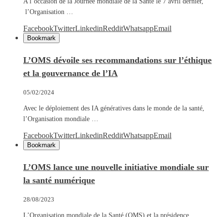
A l’occasion de la Journée mondiale de la Santé le 7 avril dernier,
l’Organisation …
Facebook
Twitter
Linkedin
Reddit
Whatsapp
Email
Bookmark
L’OMS dévoile ses recommandations sur l’éthique
et la gouvernance de l’IA
05/02/2024
Avec le déploiement des IA génératives dans le monde de la santé,
l’Organisation mondiale …
Facebook
Twitter
Linkedin
Reddit
Whatsapp
Email
Bookmark
L’OMS lance une nouvelle initiative mondiale sur
la santé numérique
28/08/2023
L’Organisation mondiale de la Santé (OMS) et la présidence