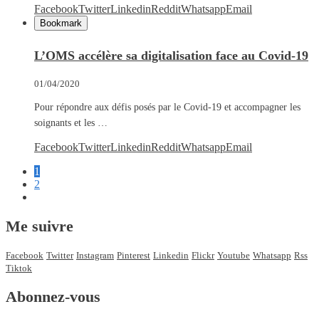
Facebook
Twitter
Linkedin
Reddit
Whatsapp
Email
Bookmark
L’OMS accélère sa digitalisation face au Covid-19
01/04/2020
Pour répondre aux défis posés par le Covid-19 et accompagner les
soignants et les …
Facebook
Twitter
Linkedin
Reddit
Whatsapp
Email
1
2
Me suivre
Facebook
Twitter
Instagram
Pinterest
Linkedin
Flickr
Youtube
Whatsapp
Rss
Tiktok
Abonnez-vous