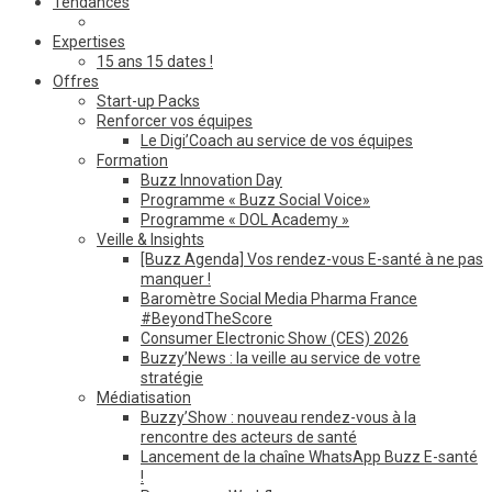
Tendances
Expertises
15 ans 15 dates !
Offres
Start-up Packs
Renforcer vos équipes
Le Digi’Coach au service de vos équipes
Formation
Buzz Innovation Day
Programme « Buzz Social Voice»
Programme « DOL Academy »
Veille & Insights
[Buzz Agenda] Vos rendez-vous E-santé à ne pas
manquer !
Baromètre Social Media Pharma France
#BeyondTheScore
Consumer Electronic Show (CES) 2026
Buzzy’News : la veille au service de votre
stratégie
Médiatisation
Buzzy’Show : nouveau rendez-vous à la
rencontre des acteurs de santé
Lancement de la chaîne WhatsApp Buzz E-santé
!