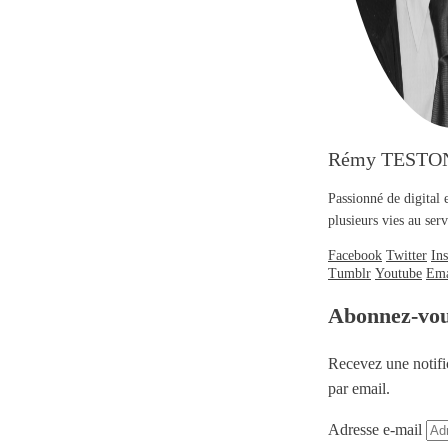
Rémy TESTO
Passionné de digital 
plusieurs vies au se
Facebook
Twitter
In
Tumblr
Youtube
Ema
Abonnez-vo
Recevez une notifi
par email.
Adresse e-mail