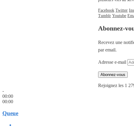
Facebook
Twitter
In
Tumblr
Youtube
Ema
Abonnez-vo
Recevez une notifi
par email.
Adresse e-mail
Abonnez-vous
Rejoignez les 1 27
-
00:00
00:00
Queue