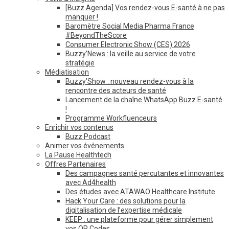
[Buzz Agenda] Vos rendez-vous E-santé à ne pas
manquer !
Baromètre Social Media Pharma France
#BeyondTheScore
Consumer Electronic Show (CES) 2026
Buzzy’News : la veille au service de votre
stratégie
Médiatisation
Buzzy’Show : nouveau rendez-vous à la
rencontre des acteurs de santé
Lancement de la chaîne WhatsApp Buzz E-santé
!
Programme Workfluenceurs
Enrichir vos contenus
Buzz Podcast
Animer vos événements
La Pause Healthtech
Offres Partenaires
Des campagnes santé percutantes et innovantes
avec Ad4health
Des études avec ATAWAO Healthcare Institute
Hack Your Care : des solutions pour la
digitalisation de l’expertise médicale
KEEP : une plateforme pour gérer simplement
vos QR Codes