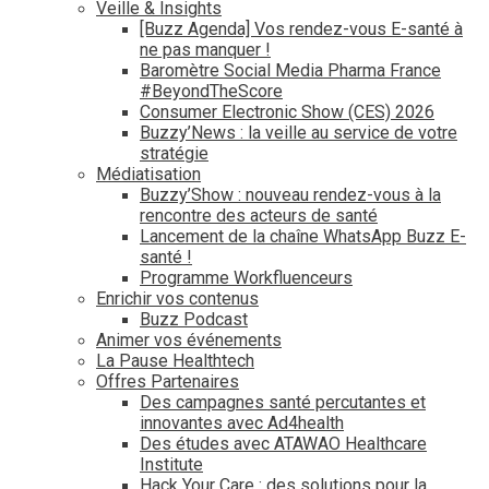
Veille & Insights
[Buzz Agenda] Vos rendez-vous E-santé à
ne pas manquer !
Baromètre Social Media Pharma France
#BeyondTheScore
Consumer Electronic Show (CES) 2026
Buzzy’News : la veille au service de votre
stratégie
Médiatisation
Buzzy’Show : nouveau rendez-vous à la
rencontre des acteurs de santé
Lancement de la chaîne WhatsApp Buzz E-
santé !
Programme Workfluenceurs
Enrichir vos contenus
Buzz Podcast
Animer vos événements
La Pause Healthtech
Offres Partenaires
Des campagnes santé percutantes et
innovantes avec Ad4health
Des études avec ATAWAO Healthcare
Institute
Hack Your Care : des solutions pour la