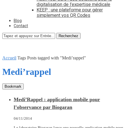
digitalisation de l’expertise médicale
KEEP : une plateforme pour gérer
simplement vos QR Codes
Blog
Contact
Recherchez
Accueil
Tags
Posts tagged with "Medi’rappel"
Medi’rappel
Bookmark
Medi’Rappel : application mobile pour
l’observance par Biogaran
04/11/2014
Le laboratoire Biogaran lance une nouvelle application mobile pour