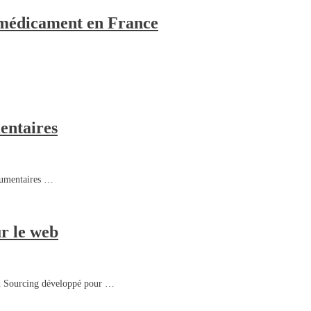
u médicament en France
entaires
cumentaires …
ur le web
d Sourcing développé pour …