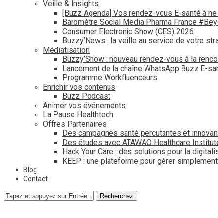
Veille & Insights
[Buzz Agenda] Vos rendez-vous E-santé à ne
Baromètre Social Media Pharma France #Be
Consumer Electronic Show (CES) 2026
Buzzy’News : la veille au service de votre str
Médiatisation
Buzzy’Show : nouveau rendez-vous à la renco
Lancement de la chaîne WhatsApp Buzz E-san
Programme Workfluenceurs
Enrichir vos contenus
Buzz Podcast
Animer vos événements
La Pause Healthtech
Offres Partenaires
Des campagnes santé percutantes et innovan
Des études avec ATAWAO Healthcare Institut
Hack Your Care : des solutions pour la digital
KEEP : une plateforme pour gérer simplemen
Blog
Contact
Recherchez