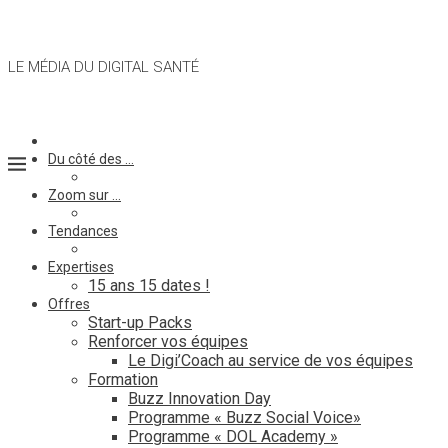
LE MÉDIA DU DIGITAL SANTÉ
Du côté des …
Zoom sur …
Tendances
Expertises
15 ans 15 dates !
Offres
Start-up Packs
Renforcer vos équipes
Le Digi’Coach au service de vos équipes
Formation
Buzz Innovation Day
Programme « Buzz Social Voice»
Programme « DOL Academy »