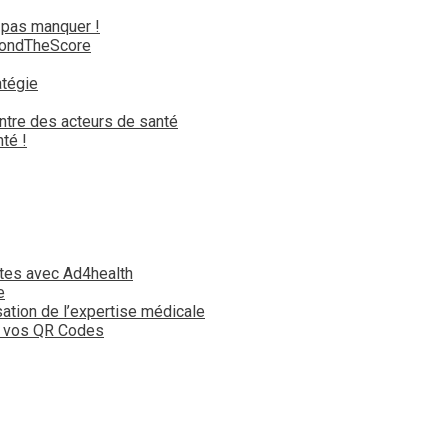
 pas manquer !
yondTheScore
atégie
ntre des acteurs de santé
té !
tes avec Ad4health
e
isation de l’expertise médicale
t vos QR Codes