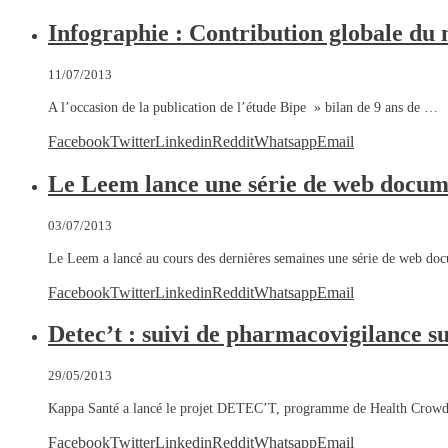
Infographie : Contribution globale d
11/07/2013
A l’occasion de la publication de l’étude Bipe » bilan de 9 ans de …
Facebook
Twitter
Linkedin
Reddit
Whatsapp
Email
Le Leem lance une série de web docum
03/07/2013
Le Leem a lancé au cours des dernières semaines une série de web do
Facebook
Twitter
Linkedin
Reddit
Whatsapp
Email
Detec’t : suivi de pharmacovigilance s
29/05/2013
Kappa Santé a lancé le projet DETEC’T, programme de Health Crow
Facebook
Twitter
Linkedin
Reddit
Whatsapp
Email